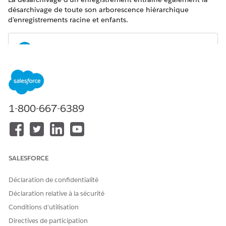
désarchivage de toute son arborescence hiérarchique
d'enregistrements racine et enfants.
Le désarchivage n'est pas traité si le résultat de
REMARQUE
recherche contient plus de 1000 enregistrements.
1-800-667-6389
REMARQUE
SALESFORCE
Les requêtes de désarchivage via Apex sont limitées à 50
par heure et par organisation.
Déclaration de confidentialité
Si vous dépassez cette limite, vous recevez le code de statut
Déclaration relative à la sécurité
HTTP 429.
Conditions d’utilisation
Directives de participation