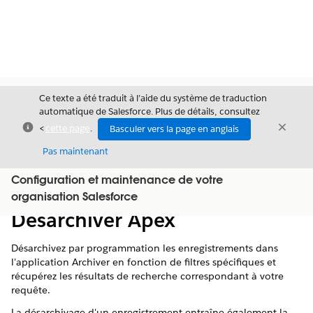
Ce texte a été traduit à l’aide du système de traduction
automatique de Salesforce. Plus de détails, consultez
Fermer
Ferme
<
cette page
.
Basculer vers la page en anglais
Fermer
Pas maintenant
Configuration et maintenance de votre
Table des
Afficher la table des matières
organisation Salesforce
matières
Désarchiver Apex
Désarchivez par programmation les enregistrements dans
l'application Archiver en fonction de filtres spécifiques et
récupérez les résultats de recherche correspondant à votre
requête.
La désarchivage d'un enregistrement entraîne également la