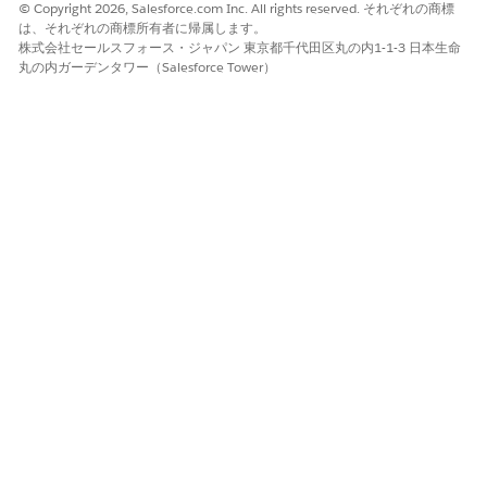
© Copyright 2026, Salesforce.com Inc. All rights reserved. それぞれの商標
個の検索条件を検索に適用します。
は、それぞれの商標所有者に帰属します。
株式会社セールスフォース・ジャパン 東京都千代田区丸の内1-1-3 日本生命
performUnarchiveSdk(String sObjectName, List<SearchFi
丸の内ガーデンタワー（Salesforce Tower）
performUnarchiveSdk(String sObjectName, List<SearchF
Apexパラメータ
sObjectName
Apex によって照会されるオブジェクト。このパラメーターは
必須です。
検索条件
項目条件に基づいて検索結果を絞り込みます。このパラメータ
ーは必須です。
項目名:
絞り込みの基準となる項目 (
、
Name
CreatedDate
など)。
値または
値のリスト: 照合する特定の値。値のリストを使
用する場合、Apex データクエリはそれらを
演算子と組
OR
み合わせます。
日付条件