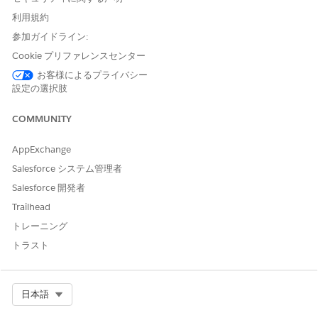
利用規約
Unarchive Apex では、最大 10 個のアーカイブ解除アク
メモ
参加ガイドライン:
ションを同時に実行できます。[元に戻す] と Apex [アーカイブ
Cookie プリファレンスセンター
解除] はどちらもアーカイブ解除アクションとみなされます。
お客様によるプライバシー
設定の選択肢
前提条件
COMMUNITY
[アーカイブ] [アーカイブを有効化] を有効にして、アーカイブ ア
プリケーションまたは Apex からレコードをアーカイブ解除しま
AppExchange
す
。
アーカイブ解除権限が 1 つだけ必要な場合は、次のいずれか
Salesforce システム管理者
のカスタム権限を有効にして、手動でカスタム権限セットまたは
Salesforce 開発者
プロファイルに割り当てます。
Trailhead
アーカイブ解除:
アーカイブアプリケーションのレコードのみ
トレーニング
をアーカイブ解除する権限。
Archive Unarchive SDK:
Archive SDK を介したレコードのア
トラスト
ーカイブ解除のみを許可します。
Apex 関数のアーカイブ解除
Select Org
日本語
アーカイブ解除要求ごとに 1 つのオブジェクトを検索し、最大 6