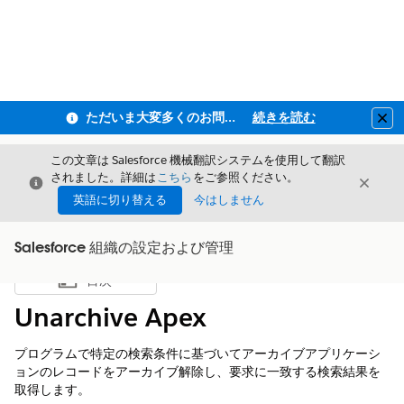
ただいま大変多くのお問い合わせをいただいており、ご連絡までにお時間を頂戴しております
続きを読む
Clo
この文章は Salesforce 機械翻訳システムを使用して翻訳
されました。詳細は
こちら
をご参照ください。
閉じる
閉じ
閉じる
英語に切り替える
今はしません
Salesforce 組織の設定および管理
目次
目次を表示
Unarchive Apex
プログラムで特定の検索条件に基づいてアーカイブアプリケーシ
ョンのレコードをアーカイブ解除し、要求に一致する検索結果を
取得します。