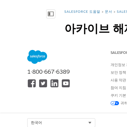
SALESFORCE 도움말
문서
SAL
위치:
목차 표시
아카이브 해제
특정 필터를 기반으로 보관 앱
레코드를 보관 취소하면 루트 및
SALESFO
개인정보
검색 결과에 1,00
노트
1-800-667-6389
보안 정책
사용 약관
참여 지침
노트
쿠키 기본
Apex 통한 보관 취
귀하
이 제한을 초과하면 H
Select Org
한국어