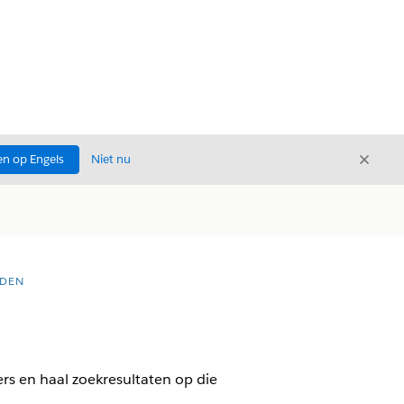
Sluite
n op Engels
Niet nu
Sluiten
UDEN
rs en haal zoekresultaten op die