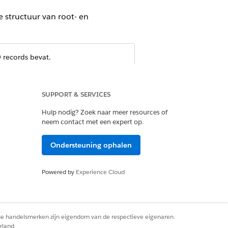
 structuur van root- en
 records bevat.
SUPPORT & SERVICES
er organisatie.
Hulp nodig? Zoek naar meer resources of
neem contact met een expert op.
Ondersteuning ophalen
. Zowel Ongedaan maken als Apex
Powered by
Experience Cloud
rse handelsmerken zijn eigendom van de respectieve eigenaren.
rland