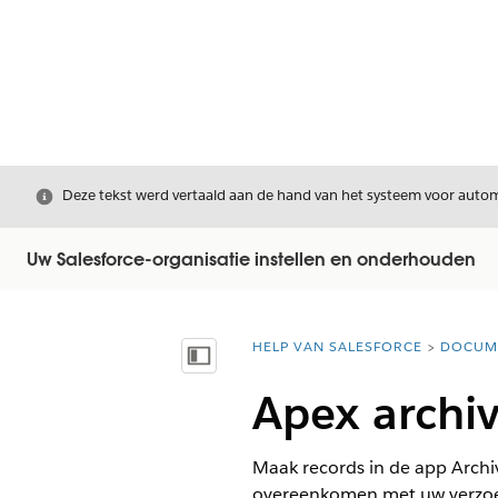
Sluiten
Deze tekst werd vertaald aan de hand van het systeem voor automa
Uw Salesforce-organisatie instellen en onderhouden
HELP VAN SALESFORCE
DOCUM
U bent hier:
Inhoudsopgave weergeven
Apex archi
Maak records in de app Archi
overeenkomen met uw verzoe