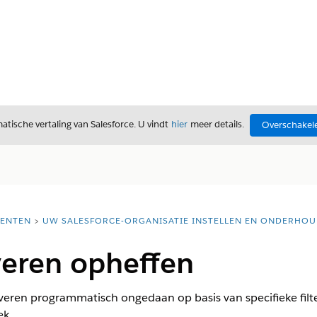
tische vertaling van Salesforce. U vindt
hier
meer details.
Overschakele
ENTEN
UW SALESFORCE-ORGANISATIE INSTELLEN EN ONDERHO
veren opheffen
veren programmatisch ongedaan op basis van specifieke filte
k.