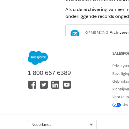
Als u de archivering van een 
onderliggende records onge
Archiveren
OPMERKING
SALESFO
OPMERKING
Verzoeken om archiv
Privacyve
Als u deze limiet ov
1-800-667-6389
Beveiligin
Gebruiks
Richtlijn
Apex arch
OPMERKING
Voorkeur
Unarchive worden als 
Uw 
Randvoorwaarden
Select Org
Nederlands