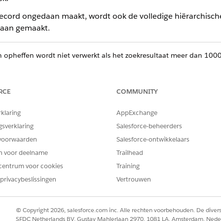
record ongedaan maakt, wordt ook de volledige hiërarchische
daan gemaakt.
 opheffen wordt niet verwerkt als het zoekresultaat meer dan 1000
RCE
COMMUNITY
ering ongedaan maken via Apex zijn beperkt tot 50 per uur p
rklaring
AppExchange
erschrijdt, ontvangt u HTTP-statuscode 429.
gsverklaring
Salesforce-beheerders
voorwaarden
Salesforce-ontwikkelaars
en voor deelname
Trailhead
iveren ongedaan maken kan maximaal 10 acties tegelijk uitvoeren
centrum voor cookies
Training
acties voor het ongedaan maken van archiveren beschouwd.
privacybeslissingen
Vertrouwen
© Copyright 2026, salesforce.com inc. Alle rechten voorbehouden. De dive
SFDC Netherlands BV, Gustav Mahlerlaan 2970, 1081 LA, Amsterdam, Nede