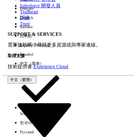
Salesforce 開發人員
Français
經驗
Trailhead
訓練
Deutsch
Trust
Italiano
SUPPORT & SERVICES
日本語
全部清除
完成
需要協助嗎？尋找更多資源或與專家連線。
Español (México)
Español
取得支援
中文（简体）
技術提供者
Experience Cloud
中文（繁體）
Select Org
中文（繁體）
한국어
Русский
沒有結果