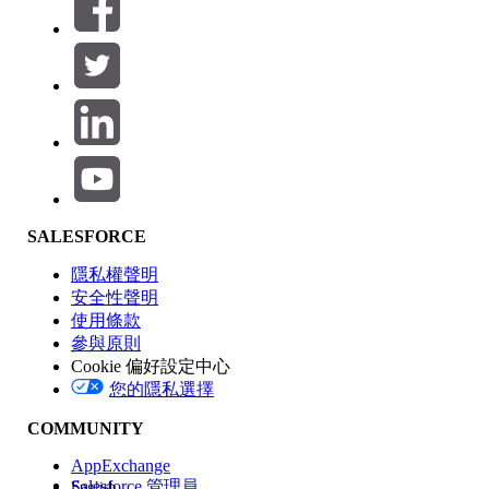
篩選器 (0)
選取篩選
新增
產品區域
SALESFORCE
功能影響
隱私權聲明
安全性聲明
使用條款
參與原則
Cookie 偏好設定中心
版本
您的隱私選擇
COMMUNITY
AppExchange
Salesforce 管理員
English