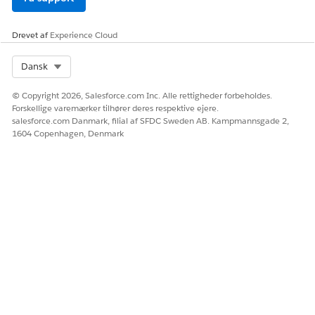
minutter efter timeout, hvorefter du skal genstarte
downloaden.
Drevet af
Experience Cloud
Downloadprocessen er begrænset til 15 minutter.
Select Org
Dansk
© Copyright 2026, Salesforce.com Inc. Alle rettigheder forbeholdes.
Forskellige varemærker tilhører deres respektive ejere.
LØSTE DENNE ARTIKEL DIT PROBLEM?
salesforce.com Danmark, filial af SFDC Sweden AB. Kampmannsgade 2,
Giv os besked, så vi kan forbedre os!
1604 Copenhagen, Denmark
Ja
Nej