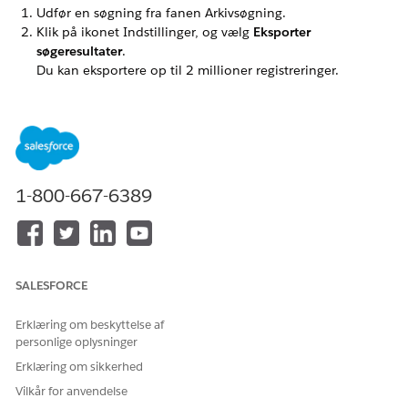
Udfør en søgning fra fanen Arkivsøgning.
Klik på ikonet Indstillinger, og vælg
Eksporter
søgeresultater
.
Du kan eksportere op til 2 millioner registreringer.
Der vises en succesmeddelelse, der bekræfter
BEMÆRK
1-800-667-6389
eksportanmodningen. Der kan være en forsinkelse, før
jobbet vises som aktivt i Arkiver aktiviteter. Længden af
denne forsinkelse afhænger af antallet af registreringer,
der eksporteres. Processen kan tage op til 30 minutter
at fuldføre, afhængigt af antallet af anmodninger i
SALESFORCE
systemet.
Erklæring om beskyttelse af
Download den eksporterede fil fra fanen Aktiviteter.
personlige oplysninger
Hvis du vil gentage eller prøve download igen, skal du
Erklæring om sikkerhed
klikke på linket på fanen Aktiviteter.
Vilkår for anvendelse