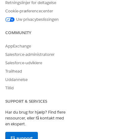
Downloadbegrænsninger
Retningslinjer for deltagelse
Cookie-præferencecenter
Filstørrelsen er begrænset af, hvad der kan overføres inden
for 15 minutter, typisk op til 5 GB på
Uw privacybeslissingen
standardinternetforbindelser.
For filer, der er større end 5 GB, anbefaler vi, at du
COMMUNITY
eksporterer til en AWS S3-inddeling.
AppExchange
Salesforce-administratorer
Salesforce-udviklere
Trailhead
Kun relevant for arkiverede filer.
BEMÆRK
Uddannelse
Tillid
Hvis en download stopper på grund af et timeout, skal du
klikke på
Genoptag
for at fortsætte downloaden.
SUPPORT & SERVICES
Har du brug for hjælp? Find flere
ressourcer, eller få kontakt med
en ekspert.
Downloaden forbliver genoptaget i op til 15
BEMÆRK
Få support