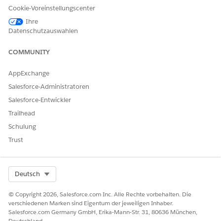
"Aktivitäten" herunter.
Cookie-Voreinstellungscenter
Klicken Sie auf den Link auf der Registerkarte "Aktivitäten",
Ihre
um den Download zu wiederholen oder zu wiederholen.
Datenschutzauswahlen
Download-Einschränkungen
COMMUNITY
Die Dateigröße ist durch das begrenzt, was innerhalb von
15 Minuten übertragen werden kann, in der Regel bis zu 5
AppExchange
GB bei Standard-Internetverbindungen.
Salesforce-Administratoren
Bei Dateien mit einer Größe von mehr als 5 GB wird der
Salesforce-Entwickler
Export in einen AWS S3-Bucket empfohlen.
Trailhead
Schulung
Trust
Nur für archivierte Dateien relevant.
HINWEIS
Select Org
Deutsch
Wenn ein Download aufgrund einer Zeitüberschreitung
© Copyright 2026, Salesforce.com Inc. Alle Rechte vorbehalten. Die
angehalten wird, klicken Sie auf
Fortsetzen
, um den
verschiedenen Marken sind Eigentum der jeweiligen Inhaber.
Download fortzusetzen.
Salesforce.com Germany GmbH, Erika-Mann-Str. 31, 80636 München,
Deutschland