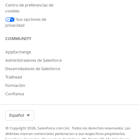
vínculo de la ficha Actividades.
Centro de preferencias de
cookies
Limitaciones de descargas
Sus opciones de
privacidad
El tamaño del archivo está limitado por lo que se puede
transferir en 15 minutos, normalmente hasta 5 GB en
COMMUNITY
conexiones de Internet estándar.
Para archivos de más de 5 GB, recomendamos exportar a
un depósito de AWS S3.
AppExchange
Administradores de Salesforce
Desarrolladores de Salesforce
Trailhead
Formación
Solo es relevante para archivos archivados.
NOTA
Confianza
Si una descarga se detiene debido a un tiempo de espera,
haga clic en
Reanudar
para continuar la descarga.
Select Org
Español
© Copyright 2026, Salesforce.com Inc. Todos los derechos reservados. Las
distintas marcas comerciales pertenecen a sus respectivos propietarios.