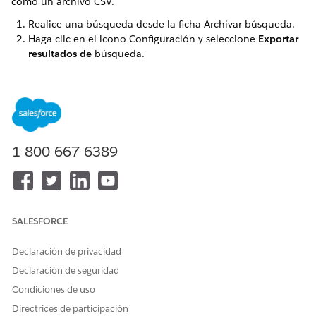
como un archivo CSV.
Realice una búsqueda desde la ficha Archivar búsqueda.
Haga clic en el icono Configuración y seleccione
Exportar
resultados de
búsqueda.
Puede exportar hasta 2 millones de registros.
1-800-667-6389
Aparecerá un mensaje de operación correcta en
NOTA
el que se reconocerá la solicitud de exportación. Puede
haber un retraso antes de que el trabajo aparezca
como activo en Actividades de archivo. La duración de
este retraso depende del número de registros que se
SALESFORCE
exportan. El proceso puede tardar hasta 30 minutos en
completarse, dependiendo del número de solicitudes
Declaración de privacidad
en el sistema.
Declaración de seguridad
Condiciones de uso
Descargue el archivo exportado desde la ficha Actividades.
Para repetir o reintentar la descarga, haga clic en el
Directrices de participación