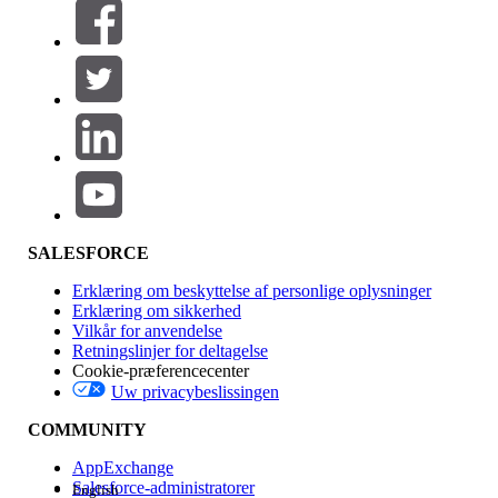
Filtre (0)
VÆLG FILTRE
Tilføj
Produktområde
Funktionspåvirkning
SALESFORCE
Erklæring om beskyttelse af personlige oplysninger
Erklæring om sikkerhed
Vilkår for anvendelse
Retningslinjer for deltagelse
Cookie-præferencecenter
Uw privacybeslissingen
Version
COMMUNITY
AppExchange
Salesforce-administratorer
English