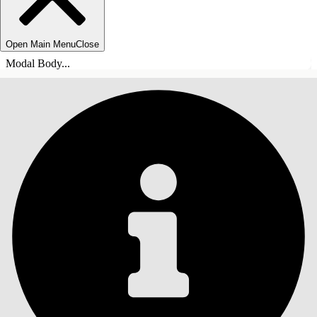
Open Main Menu
Close
Modal Body...
INDHOLD
Søg
Vis indholdsfortegnelse
Indhold