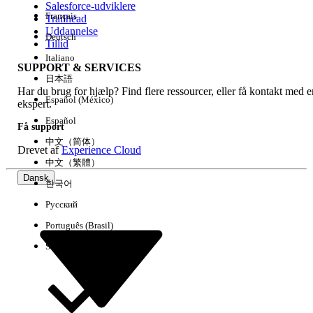
Salesforce-udviklere
Français
Trailhead
Experience
Uddannelse
Deutsch
Tillid
Italiano
SUPPORT & SERVICES
日本語
Har du brug for hjælp? Find flere ressourcer, eller få kontakt med e
Ryd alle
Udført
Español (México)
ekspert.
Español
Få support
中文（简体）
Drevet af
Experience Cloud
中文（繁體）
Dansk
한국어
Русский
Português (Brasil)
Suomi
Ingen resultater