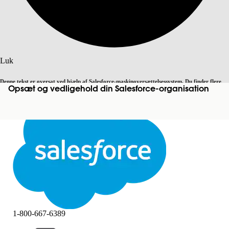
Søg
Luk
Denne tekst er oversat ved hjælp af Salesforce-maskinoversættelsessystem. Du finder flere
Opsæt og vedligehold din Salesforce-organisation
Skift til engelsk
Ikke nu
detaljer
her
.
Luk
Luk
1-800-667-6389