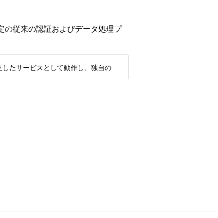
すると、特定の従来の認証およびデータ処理プ
品は独立したサービスとして動作し、独自の
の設定インターフェイスが変更されます。
erforceオンボーディングではユーザー認
必要ありません。
いインフラストラクチャでは冗長です。
されたセキュリティプロトコルでは、権限