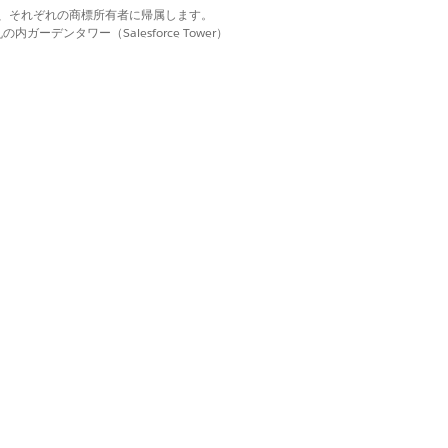
理が異なります。
d. それぞれの商標は、それぞれの商標所有者に帰属します。
ーデンタワー（Salesforce Tower）
無効になっています。
yperforceスケールでは非効率的です。
るための推奨の高性能方法です。
はい
いいえ