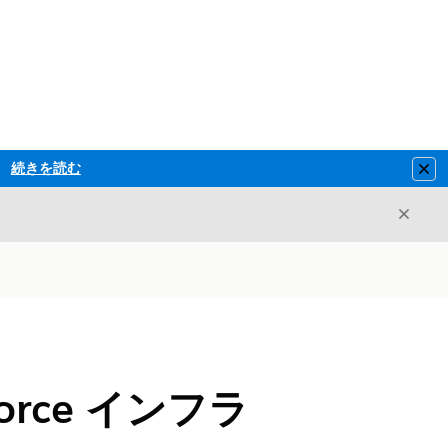
続きを読む
Clo
閉じ
閉じる
orce インフラ