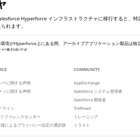
ャ
 Salesforce Hyperforce インフラストラクチャに移行
えられます。
orce環境がHyperforce上にある間、アーカイブアプリケーション製
行がまだ進行中です。
RCE
COMMUNITY
ーディングUI
シーに関する声明
AppExchange
forceのオンボーディング プロセスが合理化され、アプリケーション
ティに関する声明
Salesforce システム管理者
HYPERFORCE 状況
理由
Salesforce 開発者
ドライン:
削除/非表示
Trailhead
Hyp
証は
e プリファレンスセンター
トレーニング
客様によるプライバシー設定の選択肢
トラスト
削除/非表示
新し
Not Relevant (関連なし)
更新