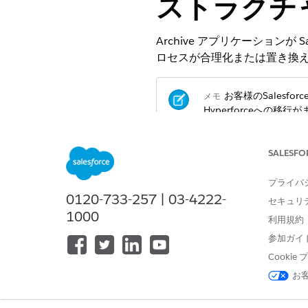
ストラクチ
Archive アプリケーションが
ロセスが合理化または置き換
お客様のSalesf
メモ
Hyperforceへの移
SALESFO
Archive Hyperforceオンボ
プライバ
Archive on Hyper
0120-733-257 | 03-4222-
セキュリ
1000
機能セクション
利用規約
認証ユーザー設定
参加ガイ
Cooki
お
[認証済みユーザー] セクション
項目レベルセキュリティ (FLS)