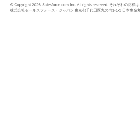
の処
© Copyright 2026, Salesforce.com Inc. All rights reserve
株式会社セールスフォース・ジャパン 東京都千代田区丸の内1-1-3 日本生命丸の内ガ
トへの変更
スでは、インポートおよびエクスポート機能の直接S3インテグレーションが
 リリースの製品ロードマップに記載されています。
 [エクスポート] ボタンは廃止されました。この従来のアルゴリズムは、H
されるようになりました。検索からのエクスポートは、データを抽出す
?