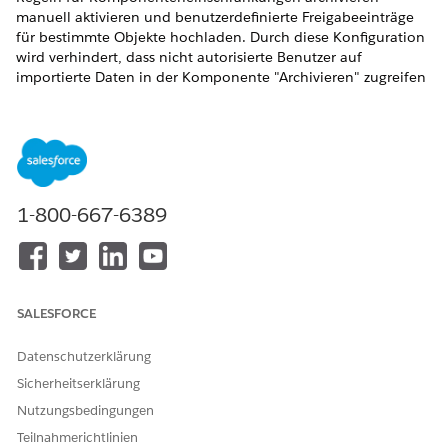
manuell aktivieren und benutzerdefinierte Freigabeeinträge
für bestimmte Objekte hochladen. Durch diese Konfiguration
wird verhindert, dass nicht autorisierte Benutzer auf
importierte Daten in der Komponente "Archivieren" zugreifen
können, während die Sichtbarkeit für Datensatzinhaber
gewahrt bleibt.
Durch die Umstellung der Komponente von ihrem
standardmäßigen offenen Zugriffsstatus auf ein
eingeschränktes Modell auf der Grundlage Ihrer definierten
Salesforce-IDs und Zugriffsebenen wird der Datenschutz
1-800-667-6389
gewährleistet.
SALESFORCE
Fügen Sie die Salesforce-ID des Inhabers in Ihre
HINWEIS
Datenschutzerklärung
Freigabeimportdatei ein, um die Sichtbarkeit für den
Sicherheitserklärung
ursprünglichen Datensatzinhaber aufrechtzuerhalten.
Nutzungsbedingungen
Wichtige Überlegungen
Teilnahmerichtlinien