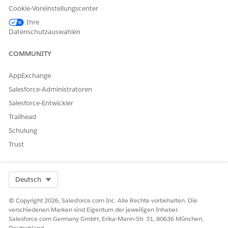
Cookie-Voreinstellungscenter
Salesforce-Administratoren mit dem Berechtigungssatz
"Widget-Einschränkungsregel archivieren überschreiben"
Ihre
Datenschutzauswahlen
können immer alle Datensätze anzeigen, unabhängig vom
Freigabetabellenstatus.
COMMUNITY
Beim Erstellen Ihrer CSV-Datei muss für das Feld
RowCause
der Wert
oder
angegeben werden.
Manual
Owner
AppExchange
Führen Sie vor dem Importieren Ihrer Daten die folgenden
Salesforce-Administratoren
Aufgaben aus.
Salesforce-Entwickler
Legen Sie den organisationsweiten Salesforce-Standard
Trailhead
für das Objekt auf
fest.
Private
Deaktivieren Sie Freigabeobjekte ausschließen in den
Schulung
Archiveinstellungen.
Trust
Konfigurieren Sie die Einschränkungsregel in den
Archiveinstellungen.
Select Org
Deutsch
Phase 1: Aktivieren von Einschränkungsregeln
Konfigurieren Sie die Komponente "Archivieren", um
© Copyright 2026, Salesforce.com Inc. Alle Rechte vorbehalten. Die
verschiedenen Marken sind Eigentum der jeweiligen Inhaber.
Freigabeanforderungen für Ihr spezifisches Objekt zu
Salesforce.com Germany GmbH, Erika-Mann-Str. 31, 80636 München,
erkennen.
Deutschland