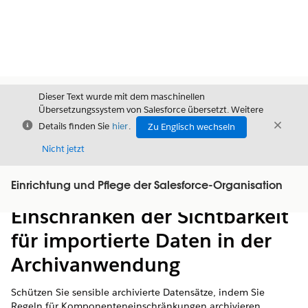
Dieser Text wurde mit dem maschinellen
Übersetzungssystem von Salesforce übersetzt. Weitere
Schließen
Schli
Details finden Sie
hier
.
Zu Englisch wechseln
Schließ
Nicht jetzt
Einrichtung und Pflege der Salesforce-Organisation
Inhalt
Inhalt anzeigen
Einschränken der Sichtbarkeit
für importierte Daten in der
Archivanwendung
Schützen Sie sensible archivierte Datensätze, indem Sie
Regeln für Komponenteneinschränkungen archivieren