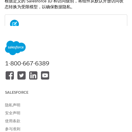
根据定义的 Salesforce ID 和访问级别，将组件从默认开放访问状
态转换为受限模型，以确保数据隐私。
要保持原始记录所有人的可见性，请在共享导入文件中包括
备注
所有人的 Salesforce ID。
重要注意事项
1-800-667-6389
具有归档覆盖小部件限制规则权限集的 Salesforce 管理员始终
可以看到所有记录，而不管共享表的状态如何。
创建 CSV 时，
字段需要
或
值。
RowCause
Manual
Owner
SALESFORCE
在导入数据之前，请完成这些任务。
将对象的 Salesforce 组织范围默认值设置为
。
Private
隐私声明
在归档设置中关闭排除共享对象。
安全声明
在归档设置中配置限制规则。
使用条款
阶段 1：打开限制规则
参与准则