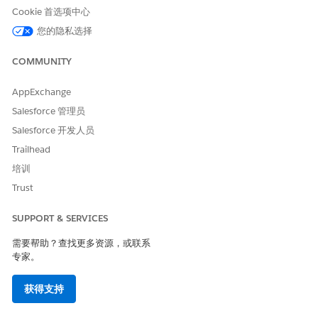
Cookie 首选项中心
配置归档组件，以识别特定对象的共享要求。
您的隐私选择
转到“归档设置”中“搜索”下的归档组件限制规则。
单击
添加对象
。
COMMUNITY
选择与您的数据关联的共享对象，例如 CaseShare。
单击
提交全部
。
AppExchange
单击
确认
。
Salesforce 管理员
状态更改为“已启用”。
Salesforce 开发人员
Trailhead
培训
Trust
此过程最多需要 30 分钟。您可以在规则激活时继续工
备注
作。
SUPPORT & SERVICES
需要帮助？查找更多资源，或联系
第 2 阶段：导入记录和共享逻辑
专家。
一起导入您的主要记录及其相应的共享条目，以限制上传时的可见
获得支持
性。
定义并保存记录 ID。