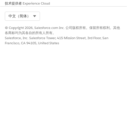
技术提供者
Experience Cloud
Select Org
中文（简体）
© Copyright 2026, Salesforce.com Inc. 公司版权所有。保留所有权利。其他
与标准 Salesforce 插入不同，归档不会为您生成这些
重要
各商标均为其各自的所有人所有。
ID。在导入文件中定义记录 ID，并保留它们的映射以链接。
Salesforce, Inc. Salesforce Tower, 415 Mission Street, 3rd Floor, San
Francisco, CA 94105, United States
为主对象（例如个案）和共享对象（例如个案共享）创建导入文
件。
确保共享对象数据包含这些必填字段。
父级 ID：您为已归档记录定义的唯一 ID。
用户或小组 ID：接收访问权限的用户、角色或公用小组的
Salesforce ID。
访问权限级别：权限级别，通常是读取。
使用导入工具上传共享 CSV 文件。
阶段 3：验证记录安全性
测试导入的数据可见性，以确保故障打开状态得到解决。