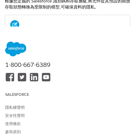
根據您定義的 Salesforce 識別碼和存取層級,將元件從其預設的開放
存取狀態轉換為受限制的模型,可確保資料的隱私。
若要維護原始記錄擁有者的可視性,請在共用匯入檔案中包含
備註
擁有者的 Salesforce 識別碼。
重要考量事項
1-800-667-6389
具有「歸檔覆寫小工具限制規則」權限集的 Salesforce 管理員
一律可以看見所有記錄,無論共用表格狀態為何。
建立 CSV 時,
欄位需要
或
的值。
RowCause
Manual
Owner
SALESFORCE
匯入資料前,請先完成下列工作。
將物件的「Salesforce 組織範圍預設值」設定為「
Privat
隱私權聲明
e
」。
安全性聲明
關閉「在封存設定中排除共用物件」。
使用條款
在「封存設定」中設定限制規則。
參與原則