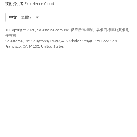
技術提供者
Experience Cloud
Select Org
中文（繁體）
© Copyright 2026, Salesforce.com Inc. 保留所有權利。各個商標屬於其個別
不同於標準 Salesforce 插入,封存不會為您產生這些識
重要
擁有者。
別碼。定義匯入檔案中的記錄識別碼,並保留其對應以連結。
Salesforce, Inc. Salesforce Tower, 415 Mission Street, 3rd Floor, San
Francisco, CA 94105, United States
為主要物件 (例如「個案」) 和「共用物件」(例如「個案共用」)
建立匯入檔案。
確定「共用物件」資料包含以下必要欄位。
父系識別碼:您為已歸檔記錄定義的唯一識別碼。
使用者或群組識別碼:接收存取權的使用者、角色或公用群組
其 Salesforce 識別碼。
存取層級:權限層級,通常為「讀取」。
使用匯入工具上載共用 CSV 檔案。
階段 3:驗證記錄安全性
測試匯入的資料可視性,以確保解析失敗開啟狀態。