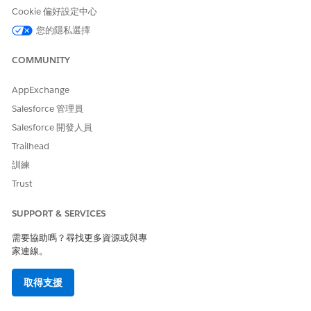
階段 1:開啟限制規則
Cookie 偏好設定中心
設定「封存」元件以識別特定物件的共用需求。
您的隱私選擇
前往「歸檔設定」中的「搜尋」下的「歸檔元件限制規則」。
COMMUNITY
按一下「
新增物件
」。
選取與您的資料相關聯的「共用物件」,例如「個案共用」。
AppExchange
按一下「
全部提交
」。
Salesforce 管理員
按一下「
確認
」。
狀態會變更為「啟用」。
Salesforce 開發人員
Trailhead
訓練
Trust
此流程最多可能需要 30 分鐘。您可以在規則啟用時繼
備註
SUPPORT & SERVICES
續工作。
需要協助嗎？尋找更多資源或與專
家連線。
階段 2:匯入記錄與共用邏輯
取得支援
將主要記錄及其對應的共用項目一起匯入,以限制上載時的可視性。
定義並儲存您的記錄識別碼。