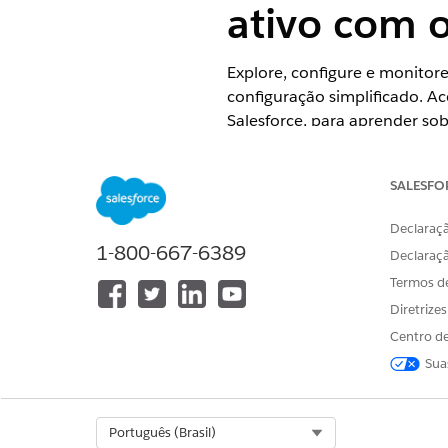
ativo com o
Explore, configure e monitore
configuração simplificado. Ac
Salesforce, para aprender sob
Descubra mais recursos de AS
Além disso, se você tiver at
SALESFO
produtos diretamente do Sale
EDIÇÕES OBRIGATÓRIAS
Declaraçã
1-800-667-6389
Declaraç
Disponível em: Lightning Exper
Termos d
Diretrize
Disponível em: Automotive Clo
da edição
.
Centro de
Sua
Para saber mais sobre o Sale
Select Org
Português (Brasil)