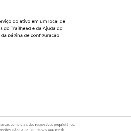
erviço do ativo em um local de
os do Trailhead e da Ajuda do
r da página de configuração.
se na sua edição do Salesforce.
icenças de complemento para alguns
 habilitado.
Visualizar disponibilidade
lesforce Go
.
arcas comerciais dos respectivos proprietários.
onções, São Paulo - SP, 04575-000 Brasil