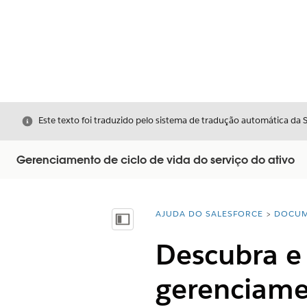
Fechar
Este texto foi traduzido pelo sistema de tradução automática da 
Gerenciamento de ciclo de vida do serviço do ativo
AJUDA DO SALESFORCE
DOCUM
Você está aqui:
Mostrar índice
Descubra e 
gerenciamen