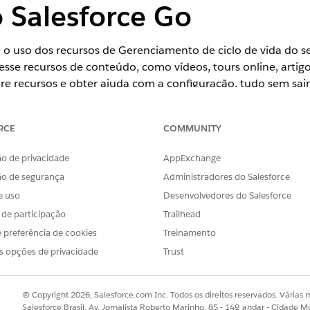
 Salesforce Go
 o uso dos recursos de Gerenciamento de ciclo de vida do s
esse recursos de conteúdo, como vídeos, tours online, artig
re recursos e obter ajuda com a configuração, tudo sem sai
LM e licenças complementares que estão disponíveis com ba
ivado o aplicativo Sua conta, poderá comprar rapidamente l
RCE
COMMUNITY
sforce Go.
o de privacidade
AppExchange
ão de segurança
Administradores do Salesforce
ience
e uso
Desenvolvedores do Salesforce
s de participação
Trailhead
ud, Communications Cloud e Manufacturing Cloud, com Agentforce
 preferência de cookies
Treinamento
s opções de privacidade
Trust
sforce Go, consulte
Descobrir e configurar recursos com o Sa
© Copyright 2026, Salesforce.com Inc. Todos os direitos reservados. Várias m
Salesforce Brasil, Av. Jornalista Roberto Marinho, 85 - 14º andar - Cidade M