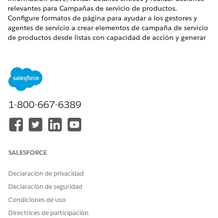
relevantes para Campañas de servicio de productos.
Configure formatos de página para ayudar a los gestores y
agentes de servicio a crear elementos de campaña de servicio
de productos desde listas con capacidad de acción y generar
rápidamente órdenes de trabajo para elementos de campaña
de servicio de productos. Agregue los campos, botones y
listas relacionadas obligatorios a formatos de página para los
objetos Campaña de servicio de producto, Elemento de
campaña de servicio de producto y Orden de trabajo.
EDICIONES NECESARIAS
1-800-667-6389
Disponible en: Lightning Experience
Disponible en: Automotive Cloud, Communications Cloud,
Consumer Goods, Energy and Utilities Cloud,
SALESFORCE
Manufacturing Cloud, Service Cloud y Media Cloud.
Ver
disponibilidad de edición
.
Declaración de privacidad
Declaración de seguridad
PERMISOS DE USUARIO NECESARIOS
Condiciones de uso
Para personalizar los
Personalizar aplicación
Directrices de participación
formatos de página: