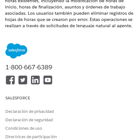
horas existentes, incluyendo la modificación de horas de
inicio, horas de finalización, asuntos y órdenes de trabajo
asociadas. Los usuarios también pueden eliminar registros de
hojas de horas que se crearon por error. Estas operaciones se
realizan a través de solicitudes de lenguaje natural al agente,
que valida los cambios en reglas comerciales antes de
aplicarlos.
¿RESOLVIÓ ESTE ARTÍCULO SU PROBLEMA?
1-800-667-6389
¡Háganos saber cómo podemos mejorar!
Sí
No
SALESFORCE
Declaración de privacidad
Declaración de seguridad
Condiciones de uso
Directrices de participación