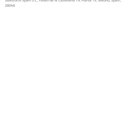
Salesforce Spain S.L., Paseo de la Castellana 79, Planta 7ª, Madrid, Spain,
28046