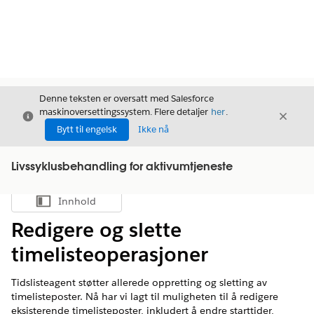
Denne teksten er oversatt med Salesforce
maskinoversettingssystem. Flere detaljer
her
.
Avslutt
Avslut
Avslutt
Bytt til engelsk
Ikke nå
Livssyklusbehandling for aktivumtjeneste
Innhold
Vis innholdsfortegnelse
Redigere og slette
timelisteoperasjoner
Tidslisteagent støtter allerede oppretting og sletting av
timelisteposter. Nå har vi lagt til muligheten til å redigere
eksisterende timelisteposter, inkludert å endre starttider,