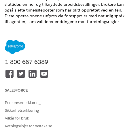
sluttider, emner og tilknyttede arbeidsbestillinger. Brukere kan
også slette timelisteposter som har blitt opprettet ved en feil.
Disse operasjonene utføres via forespørsler med naturlig språk
til agenten, som validerer endringene mot forretningsregler
før de brukes.
HJALP DENNE ARTIKKELEN MED Å LØSE PROBLEMET DITT?
La oss få vite det slik at vi kan forbedre!
1-800-667-6389
Ja
Nei
SALESFORCE
Personvernerklæring
Sikkerhetserklæring
Vilkår for bruk
Retningslinjer for deltakelse