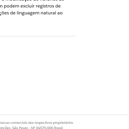
m podem excluir registros de
ações de linguagem natural ao
Sim
Não
arcas comerciais dos respectivos proprietários.
onções, São Paulo - SP, 04575-000 Brasil