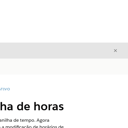
Fecha
Fechar
ATIVO
lha de horas
lanilha de tempo. Agora
o a modificação de horários de