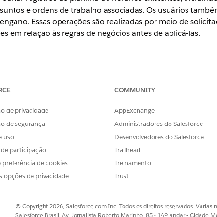
assuntos e ordens de trabalho associadas. Os usuários també
 engano. Essas operações são realizadas por meio de solicit
es em relação às regras de negócios antes de aplicá-las.
OBLEMA?
r!
RCE
COMMUNITY
o de privacidade
AppExchange
ão de segurança
Administradores do Salesforce
e uso
Desenvolvedores do Salesforce
s de participação
Trailhead
 preferência de cookies
Treinamento
s opções de privacidade
Trust
© Copyright 2026, Salesforce.com Inc. Todos os direitos reservados. Várias m
Salesforce Brasil, Av. Jornalista Roberto Marinho, 85 - 14º andar - Cidade M