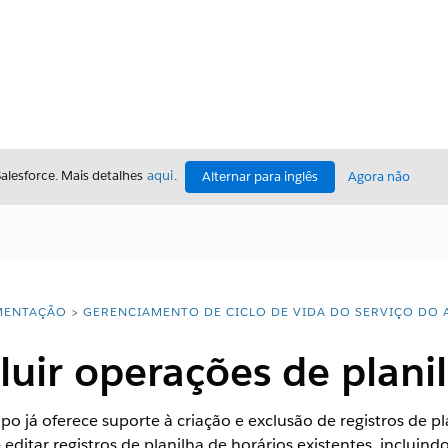
Salesforce. Mais detalhes
aqui
.
Alternar para inglês
Agora não
ENTAÇÃO
GERENCIAMENTO DE CICLO DE VIDA DO SERVIÇO DO 
cluir operações de plani
o já oferece suporte à criação e exclusão de registros de p
ditar registros de planilha de horários existentes, incluind