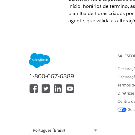
início, horários de término, 
planilha de horas criados por
agente, que valida as alteraçõ
ESTE ARTIGO RESOLVEU SEU PR
Diga-nos para podermos melhora
SALESFO
Declaraçã
1-800-667-6389
Declaraç
Termos d
Diretrize
Centro de
Sua
Select Org
Português (Brasil)