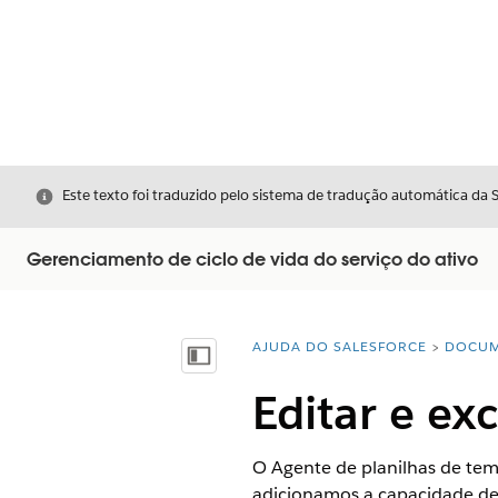
Fechar
Este texto foi traduzido pelo sistema de tradução automática da 
Gerenciamento de ciclo de vida do serviço do ativo
AJUDA DO SALESFORCE
DOCUM
Você está aqui:
Mostrar índice
Editar e ex
O Agente de planilhas de temp
adicionamos a capacidade de e