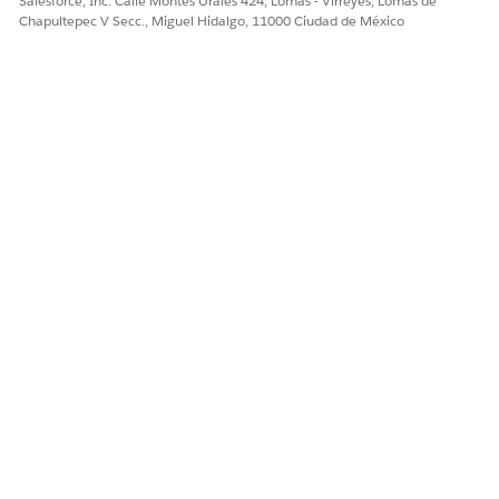
Salesforce, Inc. Calle Montes Urales 424, Lomas - Virreyes, Lomas de
Chapultepec V Secc., Miguel Hidalgo, 11000 Ciudad de México