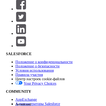
Фильтры (0)
ВЫБРАТЬ ФИЛЬТРЫ
Добавить
Область продуктов
Влияние на функции
SALESFORCE
Положение о конфиденциальности
Положение о безопасности
Условия использования
Правила участия
Центр настроек cookie-файлов
Your Privacy Choices
Версия
COMMUNITY
AppExchange
Администраторы Salesforce
Английский