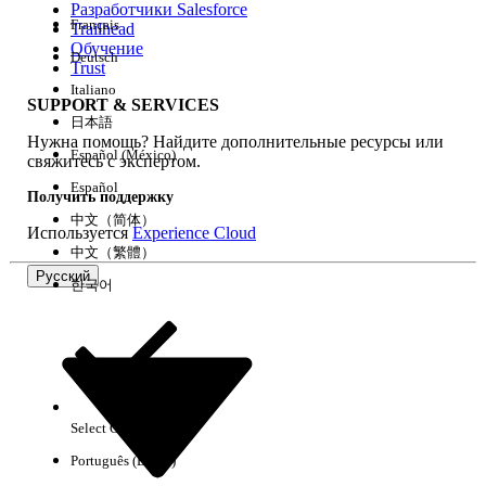
Разработчики Salesforce
Français
Trailhead
Возможности
Обучение
Deutsch
Trust
Italiano
SUPPORT & SERVICES
日本語
Нужна помощь? Найдите дополнительные ресурсы или
Очистить все
Готово
Español (México)
свяжитесь с экспертом.
Español
Получить поддержку
中文（简体）
Используется
Experience Cloud
中文（繁體）
Русский
한국어
Select Org
Русский
Português (Brasil)
Результаты отсутствуют