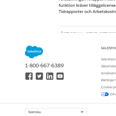
funktion kräver tilläggslicen
Tidrapporter och Arbetskost
LÖSTE DENNA ARTIKEL DITT PR
Berätta för oss vad vi kan förbätt
SALESFO
Sekretess
1-800-667-6389
Säkerhets
Användnin
Riktlinjer
Cookie-p
Dina
Select Org
Svenska