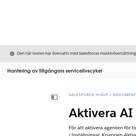
Stäng
Den här texten har översatts med Salesforces maskinöversättnin
Hantering av tillgångars servicelivscykel
SALESFORCE-HJÄLP
DOKUMEN
Du är här:
Visa innehållsförteckning
Aktivera AI
För att aktivera agenten för t
i Inställningar. Knappen Akti