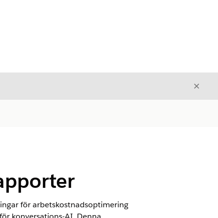
Stäng
Stäng
rapporter
lningar för arbetskostnadsoptimering
 för konversations-AI. Denna