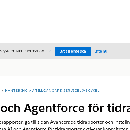
gssystem. Mer information
här
.
Byt till engelska
Inte nu
T
HANTERING AV TILLGÅNGARS SERVICELIVSCYKEL
 och Agentforce för tid
idrapporter, gå till sidan Avancerade tidrapporter och instäl
vera AI och Agentforce för tidrapporter aktiverar kapaciteten