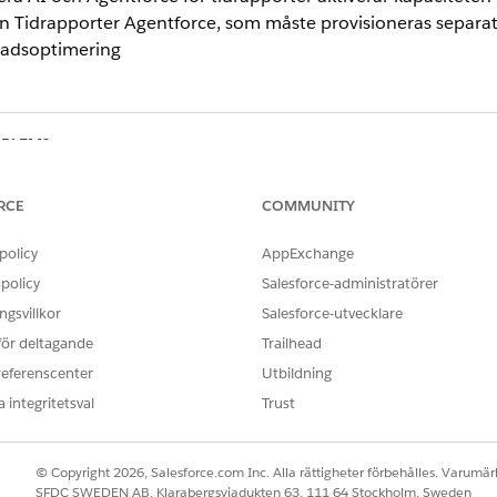
sen Tidrapporter Agentforce, som måste provisioneras separa
nadsoptimering
OBLEM?
ra!
RCE
COMMUNITY
policy
AppExchange
policy
Salesforce-administratörer
gsvillkor
Salesforce-utvecklare
 för deltagande
Trailhead
referenscenter
Utbildning
 integritetsval
Trust
© Copyright 2026, Salesforce.com Inc. Alla rättigheter förbehålles. Varumärk
SFDC SWEDEN AB, Klarabergsviadukten 63, 111 64 Stockholm, Sweden