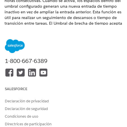
horas consecutivas. Cuando se activa, los espacios dentro del
umbral configurado generan una nueva entrada de tiempo
inactivo en vez de ampliar la entrada anterior. Esta función es
útil para realizar un seguimiento de descansos o tiempo de
transición entre tareas. El Umbral de brecha de tiempo acepta
valores de 0 a 480 minutos (8 horas), con validación para
evitar valores excesivamente altos.
Algunos términos clave:
Umbral
: El umbral es la duración máxima del intervalo (en
minutos) que el sistema procesa automáticamente
1-800-667-6389
cuando se envía una hoja de horas. Las brechas menores
o iguales al umbral se rellenan con entradas de tiempo de
inactividad o se cierran ajustando las horas de entrada,
dependiendo de su configuración. Las brechas superiores
al umbral permanecen sin procesar y requieren revisión
SALESFORCE
manual. Por ejemplo, con un umbral de 45 minutos, un
intervalo de 30 minutos se procesa automáticamente,
Declaración de privacidad
pero un intervalo de 60 minutos no.
Declaración de seguridad
Déficit
: Un intervalo es el tiempo no contabilizado entre el
Condiciones de uso
final de una entrada de hoja de horas y el inicio de la
Directrices de participación
siguiente entrada de hoja de horas en el mismo turno. Por