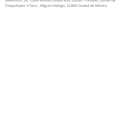
Salesforce, Inc. Calle Montes Urales 424, Lomas - Virreyes, Lomas de
Chapultepec V Secc., Miguel Hidalgo, 11000 Ciudad de México
CONSULTE TAMBIÉN:
Activar hojas de horas y optimización de costos de mano
de obra
¿RESOLVIÓ ESTE ARTÍCULO SU PROBLEMA?
¡Háganos saber cómo podemos mejorar!
Sí
No