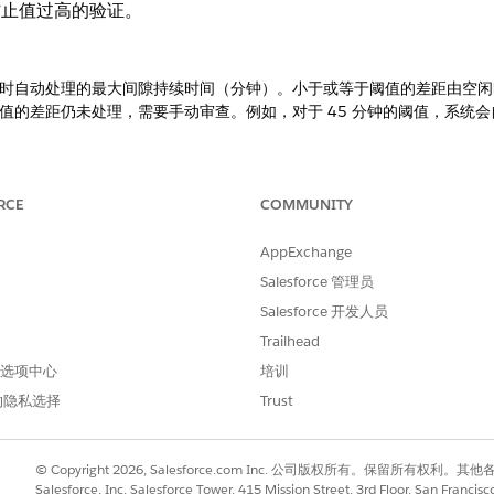
防止值过高的验证。
时自动处理的最大间隙持续时间（分钟）。小于或等于阈值的差距由空闲
的差距仍未处理，需要手动审查。例如，对于 45 分钟的阈值，系统会自动
勤表条目结束与下一个出勤表条目开始之间的未核算时间。例如，如果技术人
，则两者之间的 30 分钟间隔可能表示出行时间、休息或空闲时间。
时系统自动处理的最大间隙持续时间（分钟）。系统仅处理等于或小于此
RCE
COMMUNITY
审查。例如，您的现场服务组织将阈值设置为 30 分钟。技术人员创建三个条
（工作订单 B）和下午 1:30–3:00（工作订单 C）。系统会处理前两个条目之
AppExchange
午休），以便主管审核，因为它超过阈值。
Salesforce 管理员
Salesforce 开发人员
Trailhead
 首选项中心
培训
的隐私选择
Trust
© Copyright 2026, Salesforce.com Inc. 公司版权所有。保留所
进行改进！
Salesforce, Inc. Salesforce Tower, 415 Mission Street, 3rd Floor, San Francis