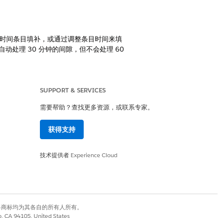
时间条目填补，或通过调整条目时间来填
处理 30 分钟的间隙，但不会处理 60
员在上午 10:30 结束服务预约，并在
阈值的连续出勤表条目之间的间隙。大于阈
SUPPORT & SERVICES
目：上午 8:00–10:00（工作订单
需要帮助？查找更多资源，或联系专家。
间的 20 分钟间隔，因为它低于 30 分钟阈
获得支持
技术提供者
Experience Cloud
是
否
有权利。其他各商标均为其各自的所有人所有。
co, CA 94105, United States