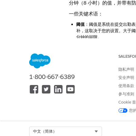
分钟（8 小时）的值，并带有
一些关键术语：
阈值
：阈值是系统在提交出勤表
补，这取决于您的设置。大于阈值
分钟的间隙。
差距
：间隙是同一轮班上一个出
上午 11:00 开始下一个预约
时间差距阈值
：指定提交出勤表
SALESFO
值的差距仍未处理，需要主管手动
A）、上午 10:20–12:00
隐私声明
值，但会标记 90 分钟间隔（
1-800-667-6389
安全声明
使用条款
另请参阅：
参与准则
启用出勤表和人工成本优化
Cookie
您
本文章是否解决您的问题？
请与我们共享您的想法，以便我们
Select Org
中文（简体）