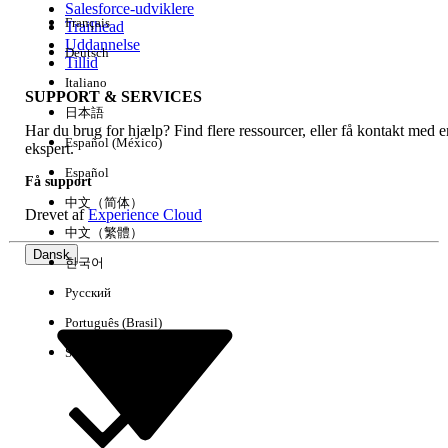
Salesforce-udviklere
Français
Trailhead
Experience
Uddannelse
Deutsch
Tillid
Italiano
SUPPORT & SERVICES
日本語
Har du brug for hjælp? Find flere ressourcer, eller få kontakt med e
Ryd alle
Udført
Español (México)
ekspert.
Español
Få support
中文（简体）
Drevet af
Experience Cloud
中文（繁體）
Dansk
한국어
Русский
Português (Brasil)
Suomi
Ingen resultater