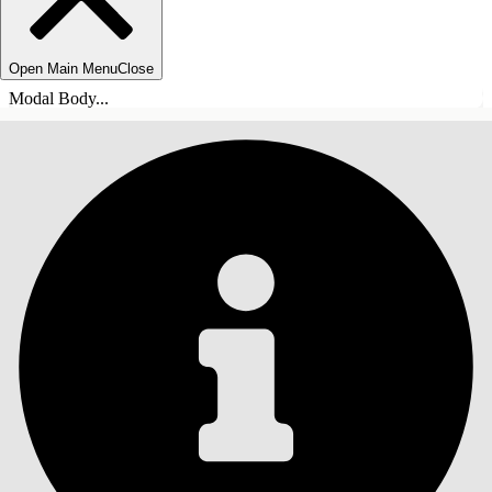
Open Main Menu
Close
Modal Body...
INDHOLD
Søg
Vis indholdsfortegnelse
Indhold