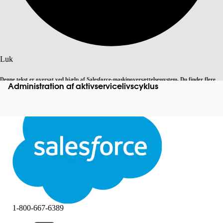
Søg
Luk
Denne tekst er oversat ved hjælp af Salesforce-maskinoversættelsessystem. Du finder flere
Administration af aktivservicelivscyklus
Skift til engelsk
Ikke nu
detaljer
her
.
Luk
Luk
1-800-667-6389