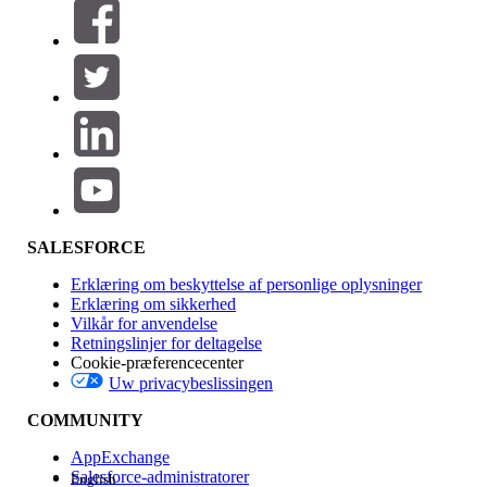
Filtre (0)
VÆLG FILTRE
Tilføj
Produktområde
Funktionspåvirkning
SALESFORCE
Erklæring om beskyttelse af personlige oplysninger
Erklæring om sikkerhed
Vilkår for anvendelse
Retningslinjer for deltagelse
Cookie-præferencecenter
Uw privacybeslissingen
Version
COMMUNITY
AppExchange
Salesforce-administratorer
English