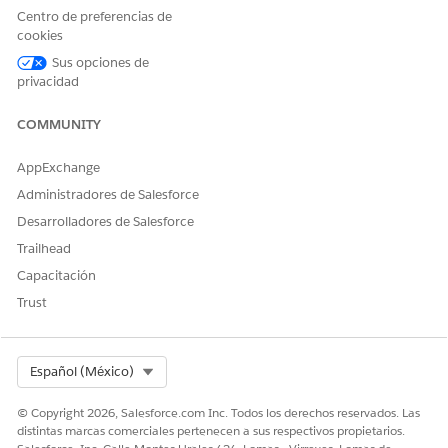
Centro de preferencias de
Haga clic en
Verificar
para comprobar sus cálculos de
cookies
tiempo y pago.
El sistema le permite verificar incluso si hay mensajes
Sus opciones de
informativos presentes.
privacidad
Haga clic en
Enviar
para finalizar sus entradas.
Al hacer clic en
Enviar
, el sistema finaliza
COMMUNITY
automáticamente su turno en segundo plano y borra el
botón
Finalizar turno
.
AppExchange
Administradores de Salesforce
Desarrolladores de Salesforce
¿RESOLVIÓ ESTE ARTÍCULO SU PROBLEMA?
Trailhead
¡Háganos saber cómo podemos mejorar!
Capacitación
Trust
Sí
No
Select Org
Español (México)
© Copyright 2026, Salesforce.com Inc. Todos los derechos reservados. Las
distintas marcas comerciales pertenecen a sus respectivos propietarios.