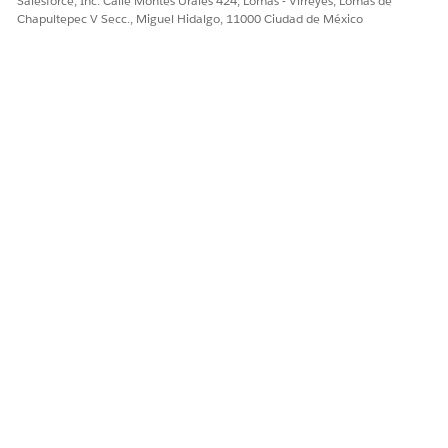
Salesforce, Inc. Calle Montes Urales 424, Lomas - Virreyes, Lomas de
Chapultepec V Secc., Miguel Hidalgo, 11000 Ciudad de México