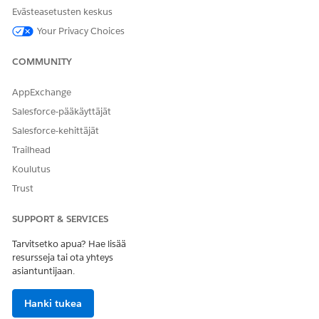
Napsauta
Vahvista
tarkastaaksesi maksun ja ajan
Evästeasetusten keskus
laskutoimet.
Your Privacy Choices
Järjestelmä sallii sinun vahvistaa, vaikka tietoviestejä olisi.
Napsauta
Lähetä
viimeistelläksesi syötteesi.
COMMUNITY
Kun napsautat
Lähetä
, järjestelmä lopettaa työvuorosi
automaattisesti taustalla ja tyhjentää
Lopeta työvuoro -
AppExchange
painikkeen
.
Salesforce-pääkäyttäjät
Salesforce-kehittäjät
Trailhead
RATKAISIKO TÄMÄ ARTIKKELI ONGELMASI?
Koulutus
Anna palautetta, jotta voimme kehittyä!
Trust
Kyllä
Ei
SUPPORT & SERVICES
Tarvitsetko apua? Hae lisää
resursseja tai ota yhteys
asiantuntijaan.
Hanki tukea