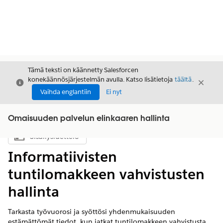
Tämä teksti on käännetty Salesforcen
konekäännösjärjestelmän avulla. Katso lisätietoja
täältä
.
Sulje
Sulje
Sulje
Vaihda englantiin
Ei nyt
Omaisuuden palvelun elinkaaren hallinta
Sisällysluettelo
Näytä sisällysluettelo
Informatiivisten
tuntilomakkeen vahvistusten
hallinta
Tarkasta työvuorosi ja syöttösi yhdenmukaisuuden
estämättömät tiedot, kun jatkat tuntilomakkeen vahvistusta.