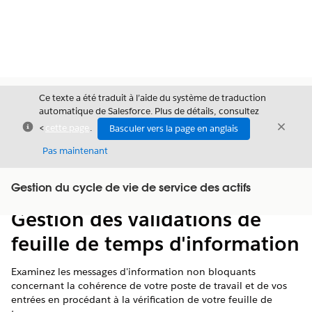
Ce texte a été traduit à l’aide du système de traduction
automatique de Salesforce. Plus de détails, consultez
Fermer
Ferme
<
cette page
.
Basculer vers la page en anglais
Fermer
Pas maintenant
Table des
Gestion du cycle de vie de service des actifs
Afficher la table des matières
matières
Gestion des validations de
feuille de temps d'information
Examinez les messages d'information non bloquants
concernant la cohérence de votre poste de travail et de vos
entrées en procédant à la vérification de votre feuille de