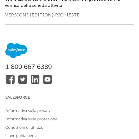
verifica della scheda attività.
VERSIONI (EDITION) RICHIESTE
Disponibile nelle versioni: Lightning Experience
Disponibile in:
Enterprise Edition
,
Performance Edition
,
Unlimited Edition
e
Developer Edition
AUTORIZZAZIONI UTENTE RICHIESTE
1-800-667-6389
Per navigare nelle convalide
Oggetti Schede attività per
informative:
gli utenti mobili
Creare o modificare le voci della scheda attività in base
alle esigenze.
SALESFORCE
Esaminare eventuali messaggi di errore informativi
visualizzati sotto il tag
Errore
.
Informativa sulla privacy
Questi messaggi vengono visualizzati se un turno non è
Informativa sulla protezione
terminato, se le voci non sono consecutive o se l'ora di
Condizioni di utilizzo
inizio e l'ora di fine non corrispondono alla scheda attività
complessiva.
Linee guida per la