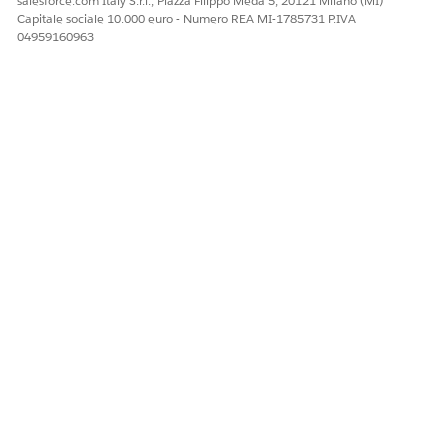
salesforce.com Italy S.r.l., Piazza Filippo Meda 5, 20121 Milano (MI)
Capitale sociale 10.000 euro - Numero REA MI-1785731 P.IVA
04959160963