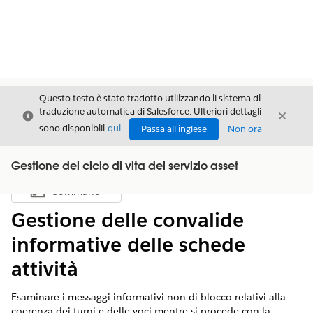
Questo testo è stato tradotto utilizzando il sistema di
traduzione automatica di Salesforce. Ulteriori dettagli
Chiudi
Chiud
Chiudi
sono disponibili
qui
.
Passa all'inglese
Non ora
Gestione del ciclo di vita del servizio asset
Sommario
Mostra sommario
Gestione delle convalide
informative delle schede
attività
Esaminare i messaggi informativi non di blocco relativi alla
coerenza dei turni e delle voci mentre si procede con la