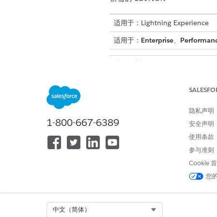
适用于：Lightning Experience
适用于：
Enterprise
、
Performan
所需用户权限
导航信息验证：
SALESFO
根据需要创建或编辑出勤表条目
查看显示在
错误
标记下的任何信
隐私声明
1-800-667-6389
如果轮班未结束，条目不连续，
安全声明
如果您看到
轮班未结束
消息，您
使用条款
单击
验证
以检查付款和时间计算
参与准则
系统允许您验证，即使存在信息
单击
提交
，以最终确定条目。
Cookie
单击
提交
后，系统会自动在后台
您
Select Org
中文（简体）
本文章是否解决您的问题？