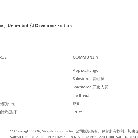
ce
、
Unlimited
和
Developer
Edition
移动用户的出勤表对象
RCE
COMMUNITY
。
息错误消息。
AppExchange
或者开始和结束时间与总的出勤表不匹配，将显示这些消息。
Salesforce 管理员
可以单击蓝色大
结束轮班
按钮或继续下一步。
Salesforce 开发人员
。
Trailhead
性消息。
 首选项中心
培训
结束轮班，并清除
结束轮班
按钮。
的隐私选择
Trust
© Copyright 2026, Salesforce.com Inc. 公司版权所有。保留所
Salesforce, Inc. Salesforce Tower, 415 Mission Street, 3rd Floor, San Francis