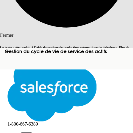
Rechercher
Fermer
Ce texte a été traduit à l’aide du système de traduction automatique de Salesforce. Plus de
Gestion du cycle de vie de service des actifs
Basculer vers la page en anglais
détails, consultez <
cette page
.
Pas maintenant
Fermer
Fermer
1-800-667-6389