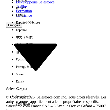
Deutsch
Développeurs Salesforce
Trailhead
Italiano
Expérience
Formation
Confiance
日本語
Español (México)
Français
Español
Effacer tout
Terminé
中文（简体）
中文（繁體）
한국어
Русский
Português (Brasil)
Suomi
Dansk
Select Org
Svenska
Nederlands
© Copyright 2026, Salesforce.com Inc. Tous droits réservés. Les
autres marques appartiennent à leurs propriétaires respectifs.
Norvégien
Salesforce.com France SAS – 3 Avenue Octave Gréard – 75007
Aucun résultat