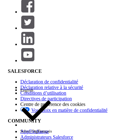
Filtres (0)
SÉLECTIONNER DES FILTRES
Ajouter
Gamme de produits
Impact des fonctionnalités
SALESFORCE
Déclaration de confidentialité
Déclaration relative à la sécurité
English
Conditions d’utilisation
Directives de participation
Centre de préférence des cookies
Vos choix en matière de confidentialité
Edition
COMMUNITY
AppExchange
Select Org
Français
Administrateurs Salesforce