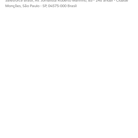
Salesforce Brasil, Av. Jornalista Roberto Marinho, 85 - 14º andar - Cidade
Monções, São Paulo - SP, 04575-000 Brasil