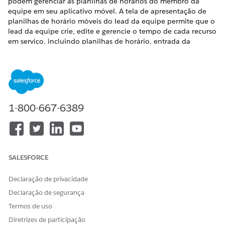
podem gerenciar as planilhas de horários do membro da
equipe em seu aplicativo móvel. A tela de apresentação de
planilhas de horário móveis do lead da equipe permite que o
lead da equipe crie, edite e gerencie o tempo de cada recurso
em serviço, incluindo planilhas de horário, entrada da
planilha de horários, itens da planilha de horários e resumos
do tipo de salário. O lead da equipe pode criar tempo para
seus membros da equipe em massa, bem como
individualmente, em seu aplicativo Salesforce Field Service
Mobile. Uma experiência dedicada para o lead da equipe,
projetada e agitada pelos membros da equipe. IsLead, está
1-800-667-6389
disponível ativando os controles de preferências da
organização em Configuração para a funcionalidade de lead
da equipe.
SALESFORCE
ESTE ARTIGO RESOLVEU SEU PROBLEMA?
Declaração de privacidade
Diga-nos para podermos melhorar!
Declaração de segurança
Sim
Não
Termos de uso
Diretrizes de participação