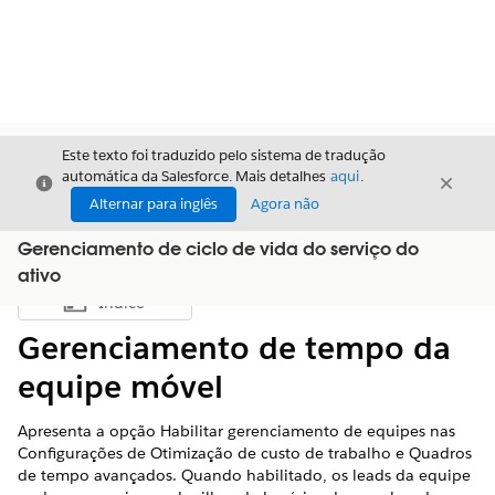
Este texto foi traduzido pelo sistema de tradução
automática da Salesforce. Mais detalhes
aqui
.
Fechar
Fecha
Fechar
Alternar para inglês
Agora não
Gerenciamento de ciclo de vida do serviço do
ativo
Índice
Mostrar índice
Gerenciamento de tempo da
equipe móvel
Apresenta a opção Habilitar gerenciamento de equipes nas
Configurações de Otimização de custo de trabalho e Quadros
de tempo avançados. Quando habilitado, os leads da equipe