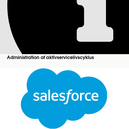
Validering af betal
Betalingsperiode bruges i mobilappen, så servicer
personlige betalingsperiode. Betalingsperioderegist
registreringer, hvor slutdatoen er før startdatoen. 
efter startdatoen, hvilket sikrer dataintegritet i k
Administration af aktivservicelivscyklus
LØSTE DENNE ARTIKEL DIT PROBLEM?
Giv os besked, så vi kan forbedre os!
Luk
Denne tekst er oversat ved hjælp af Salesforce-maskinoversættelsessystem. Du finder flere de