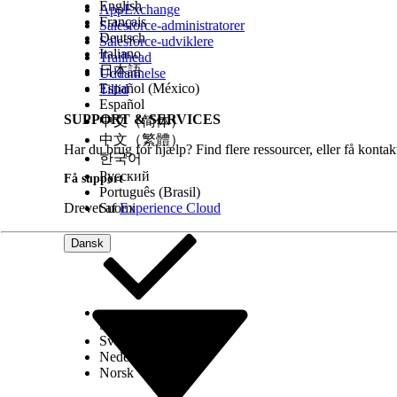
English
AppExchange
Français
Salesforce-administratorer
Deutsch
Salesforce-udviklere
Italiano
Trailhead
日本語
Uddannelse
Español (México)
Tillid
Español
SUPPORT & SERVICES
中文（简体）
中文（繁體）
Har du brug for hjælp? Find flere ressourcer, eller få konta
한국어
Русский
Få support
Português (Brasil)
Drevet af
Suomi
Experience Cloud
Dansk
Select Org
Dansk
Svenska
Nederlands
Norsk