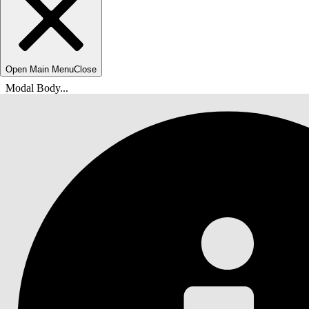
Open Main Menu
Close
Modal Body...
breadcrumbDescription
helpHomeLinkText
docsHomeLinkTextShort
Administration af aktivservicelivscyklus