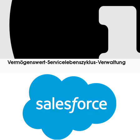
Validierung des Da
"Zahlungszeitraum" wird in der mobilen Anwendun
eine Woche und über ihren persönlichen Zahlungs
enthalten nun eine erweiterte Datumsvalidierung,
vor dem Startdatum liegt. Die Validierungsmeldu
Vermögenswert-Servicelebenszyklus-Verwaltung
Startdatum liegt, um die Datenintegrität bei der K
KONNTEN SIE IHR PROBLEM MITHILFE DIESES ARTIKEL
Geben Sie uns Feedback, damit wir uns verbessern könn