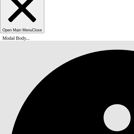
Open Main Menu
Close
Modal Body...
Sie befinden sich hier:
Salesforce-Hilfe
Dokumente
Vermögenswert-Servicelebenszyklus-Verwaltung