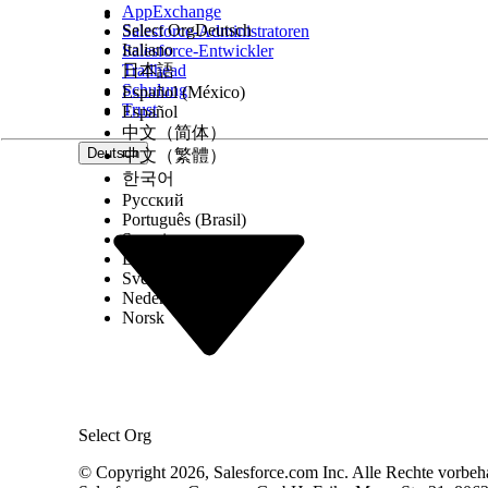
AppExchange
Select Org
Deutsch
Salesforce-Administratoren
Italiano
Salesforce-Entwickler
Trailhead
日本語
Schulung
Español (México)
Trust
Español
中文（简体）
Deutsch
中文（繁體）
한국어
Русский
Português (Brasil)
Suomi
Dansk
Svenska
Nederlands
Norsk
Select Org
© Copyright 2026, Salesforce.com Inc. Alle Rechte vorbeh