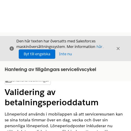
Den här texten har översatts med Salesforces
maskinöversättningssystem. Mer information
här
.
Stäng
Stäng
Stäng
Byt till engelska
Inte nu
Hantering av tillgångars servicelivscykel
Innehållsförteckningar
Visa innehållsförteckning
Validering av
betalningsperioddatum
Löneperiod används i mobilappen så att serviceresursen kan
se sina totala timmar över en dag, vecka och över sin
personliga löneperiod. Löneperiodposter inkluderar nu