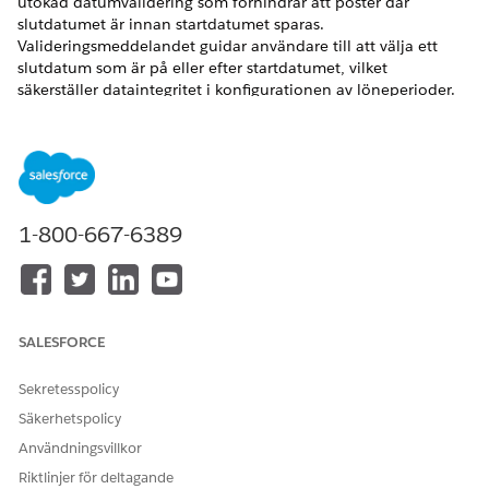
utökad datumvalidering som förhindrar att poster där
slutdatumet är innan startdatumet sparas.
Valideringsmeddelandet guidar användare till att välja ett
slutdatum som är på eller efter startdatumet, vilket
säkerställer dataintegritet i konfigurationen av löneperioder.
LÖSTE DENNA ARTIKEL DITT PROBLEM?
Berätta för oss vad vi kan förbättra!
1-800-667-6389
Ja
Nej
SALESFORCE
Sekretesspolicy
Säkerhetspolicy
Användningsvillkor
Riktlinjer för deltagande