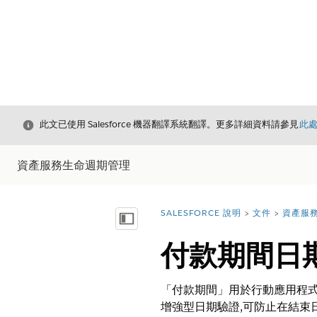
結束
此文已使用 Salesforce 機器翻譯系統翻譯。更多詳細資料請參見
此
資產服務生命週期管理
SALESFORCE 說明
文件
資產服
您位於此處：
顯示目錄
付款期間日
「付款期間」用於行動應用程式
增強型日期驗證,可防止在結束