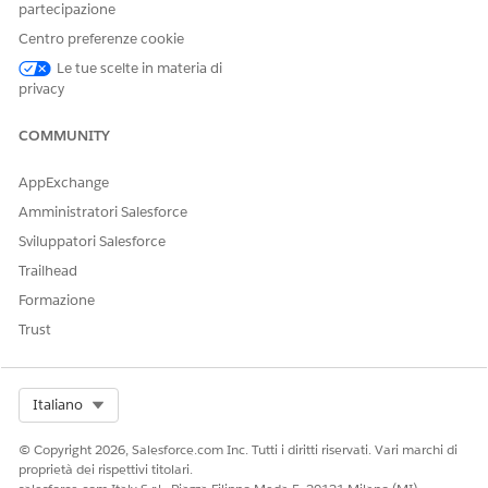
Eseguire un gesto di trascinamento verso il basso sullo
partecipazione
schermo per avviare l'aggiornamento.
Centro preferenze cookie
La schermata visualizza immediatamente gli stati
aggiornati o attiva eventuali errori di convalida applicabili.
Le tue scelte in materia di
privacy
COMMUNITY
QUESTO ARTICOLO HA RISOLTO IL PROBLEMA?
AppExchange
Facci sapere, così possiamo migliorare!
Amministratori Salesforce
Sì
No
Sviluppatori Salesforce
Trailhead
Formazione
Trust
Select Org
Italiano
© Copyright 2026, Salesforce.com Inc. Tutti i diritti riservati. Vari marchi di
proprietà dei rispettivi titolari.