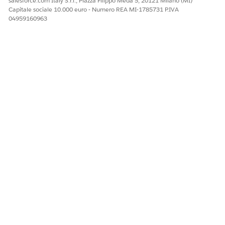
salesforce.com Italy S.r.l., Piazza Filippo Meda 5, 20121 Milano (MI)
Capitale sociale 10.000 euro - Numero REA MI-1785731 P.IVA
04959160963