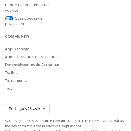
para aplicar as alterações.
Centro de preferência de
Execute um gesto de pull down na tela para iniciar a
cookies
atualização.
A tela exibe instantaneamente os status atualizados ou
Suas opções de
privacidade
aciona quaisquer erros de validação aplicáveis.
COMMUNITY
AppExchange
ESTE ARTIGO RESOLVEU SEU PROBLEMA?
Diga-nos para podermos melhorar!
Administradores do Salesforce
Desenvolvedores do Salesforce
Sim
Não
Trailhead
Treinamento
Trust
Select Org
Português (Brasil)
© Copyright 2026, Salesforce.com Inc. Todos os direitos reservados. Várias
marcas comerciais dos respectivos proprietários.