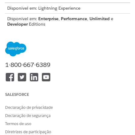
Disponível em: Lightning Experience
Disponível em:
Enterprise
,
Performance
,
Unlimited
e
Developer
Editions
PERMISSÕES NECESSÁRIAS AO USUÁRIO
Para atualizar uma página:
Quadros de horas e objetos
de ordens de trabalho para
usuários móveis
1-800-667-6389
Navegue para qualquer uma das páginas com suporte,
como
Histórico da planilha
, Detalhes da
planilha
, Ordem
de
trabalho
,
Refeições e Presentes (Compensação
Suplementar)
ou
Hora de folga
.
SALESFORCE
Edite um registro ou espere uma atualização externa
ocorrer.
Declaração de privacidade
Por exemplo, altere o status de uma planilha de horários
Declaração de segurança
de
Aprovação pendente
para
Aprovada
ou atualize o
custo de uma refeição de compensação suplementar.
Termos de uso
Se você estiver fazendo edições manuais, clique em
Salvar
Diretrizes de participação