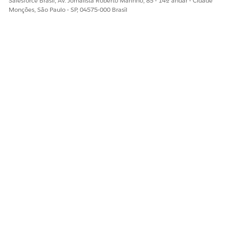
Salesforce Brasil, Av. Jornalista Roberto Marinho, 85 - 14º andar - Cidade
Monções, São Paulo - SP, 04575-000 Brasil