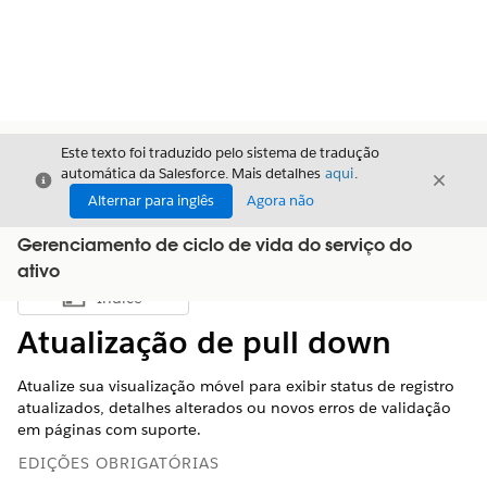
Este texto foi traduzido pelo sistema de tradução
automática da Salesforce. Mais detalhes
aqui
.
Fechar
Fecha
Fechar
Alternar para inglês
Agora não
Gerenciamento de ciclo de vida do serviço do
ativo
Índice
Mostrar índice
Atualização de pull down
Atualize sua visualização móvel para exibir status de registro
atualizados, detalhes alterados ou novos erros de validação
em páginas com suporte.
EDIÇÕES OBRIGATÓRIAS