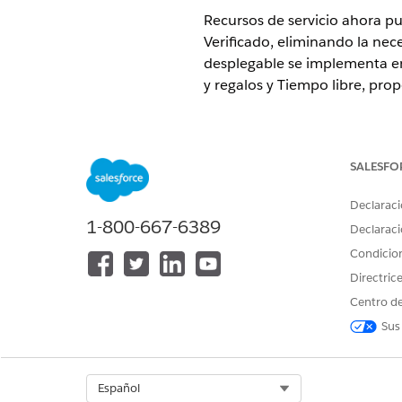
Recursos de servicio ahora pu
Verificado, eliminando la nec
desplegable se implementa en 
y regalos y Tiempo libre, pro
¿RESOLVIÓ ESTE ARTÍCULO SU 
SALESFO
¡Háganos saber cómo podemos m
Declaraci
1-800-667-6389
Declaraci
Condicio
Directric
Centro de
Sus
Select Org
Español