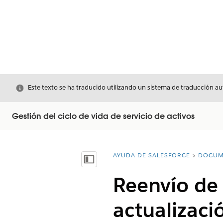
Cerrar
Este texto se ha traducido utilizando un sistema de traducción a
Gestión del ciclo de vida de servicio de activos
AYUDA DE SALESFORCE
DOCUM
Usted está aquí:
Mostrar índice de materias
Reenvío de 
actualizaci