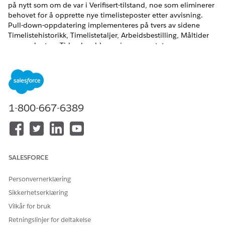
på nytt som om de var i Verifisert-tilstand, noe som eliminerer
behovet for å opprette nye timelisteposter etter avvisning.
Pull-down-oppdatering implementeres på tvers av sidene
Timelistehistorikk, Timelistetaljer, Arbeidsbestilling, Måltider
og gavekort og Tidsavbrudd, og gir en ensartet
mobilopplevelse for visning av oppdaterte data.
HJALP DENNE ARTIKKELEN MED Å LØSE PROBLEMET DITT?
1-800-667-6389
La oss få vite det slik at vi kan forbedre!
Ja
Nei
SALESFORCE
Personvernerklæring
Sikkerhetserklæring
Vilkår for bruk
Retningslinjer for deltakelse