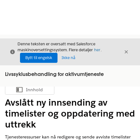
Denne teksten er oversatt med Salesforce
maskinoversettingssystem. Flere detaljer
her
.
Avslutt
Avslut
Avslutt
Bytt til engelsk
Ikke nå
Livssyklusbehandling for aktivumtjeneste
Innhold
Vis innholdsfortegnelse
Avslått ny innsending av
timelister og oppdatering med
uttrekk
Tjenesteressurser kan nå redigere og sende avviste timelister