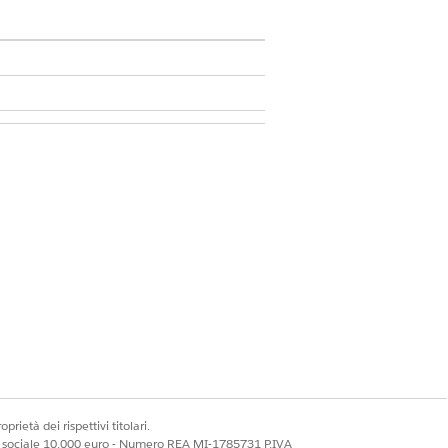
i utenti mobili
lcolati correttamente.
di retribuzione impostato su
li elementi.
istema.
prietà dei rispettivi titolari.
ale sociale 10.000 euro - Numero REA MI-1785731 P.IVA