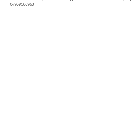
04959160963
IL PROBLEMA?
orare!