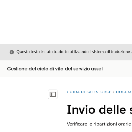
Chiudi
Questo testo è stato tradotto utilizzando il sistema di traduzione 
Gestione del ciclo di vita del servizio asset
GUIDA DI SALESFORCE
DOCUM
Ti trovi qui:
Mostra sommario
Invio delle
Verificare le ripartizioni orari