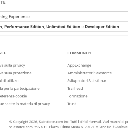
STE
tning Experience
n
,
Performance Edition
,
Unlimited Edition
e
Developer Edition
IESTE
a attività:
Oggetti Schede attività per gl
RCE
COMMUNITY
 clic su Verifica.
a sulla privacy
AppExchange
scheda attività
e il
riepilogo tipo di
stipendio.
va sulla protezione
Amministratori Salesforce
eda attività
per verificare che le ore e i tipi di retribuzione siano ca
i, modificare manualmente le voci.
 di utilizzo
Sviluppatori Salesforce
icare l'ora di fine di una voce o creare una nuova voce con il tipo 
da per la partecipazione
Trailhead
eferenze cookie
Formazione
o
per gli aggiornamenti live durante la modifica o l'eliminazione deg
amente i valori al volo quando la fonte di dati è impostata su voci.
ue scelte in materia di privacy
Trust
e la scheda attività e aggiornare il riepilogo retributivo finale nel s
© Copyright 2026, Salesforce.com Inc. Tutti i diritti riservati. Vari marchi di pro
salesforce.com Italy S.r.l., Piazza Filippo Meda 5, 20121 Milano (MI) Capit