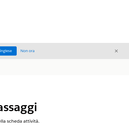
Chiud
'inglese
Non ora
Chiudi
assaggi
ella scheda attività.