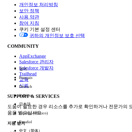
개인정보 처리방침
보안 정책
사용 약관
참여 지침
쿠키 기본 설정 센터
Edition
귀하의 개인정보 보호 선택
COMMUNITY
AppExchange
Salesforce 관리자
Salesforce 개발자
영어
경험
Trailhead
Français
교육
신뢰
Deutsch
Italiano
SUPPORT & SERVICES
모두 지우기
완료
日本語
도움이 필요한 경우 리소스를 추가로 확인하거나 전문가의 
움을 받으십시오.
Español (México)
Español
지원 받기
中文（简体）