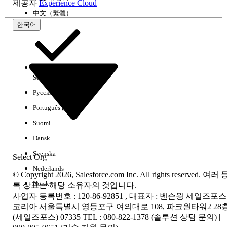
제공자
Experience Cloud
中文（繁體）
한국어
Select Org
한국어
Русский
결과 없음
Português (Brasil)
몇 가지 검색 팁
Suomi
키워드의 맞춤법을 확인하십시오.
Dansk
더 일반적인 검색 용어를 사용하십시오.
Svenska
Select Org
필터 수를 줄여 검색 범위를 확장하십시오.
Nederlands
© Copyright 2026, Salesforce.com Inc. All rights reserved. 여러 
Norsk
록 상표는 해당 소유자의 것입니다.
전체 Salesforce 도움말 검색
사업자 등록번호 : 120-86-92851 , 대표자 : 벤슨웡 세일즈포스
코리아 서울특별시 영등포구 여의대로 108, 파크원타워2 28
(세일즈포스) 07335 TEL : 080-822-1378 (솔루션 상담 문의) |
rce 도움말 검색