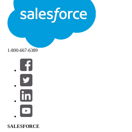
1-800-667-6389
필터 (0)
필터 선택
추가
제품 영역
SALESFORCE
기능 영향