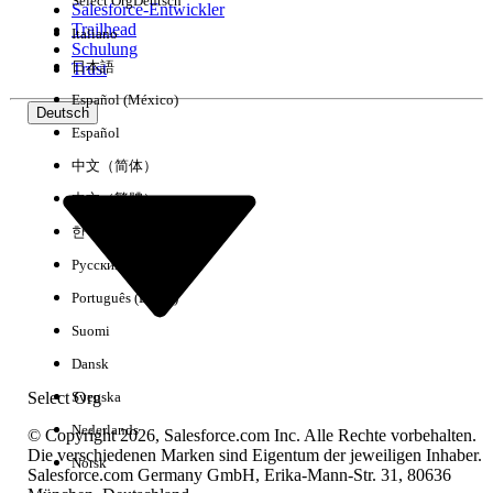
Select Org
Deutsch
Salesforce-Entwickler
Trailhead
Italiano
Erfahrung
Schulung
日本語
Trust
Español (México)
Deutsch
Español
Alle löschen
Fertig
中文（简体）
中文（繁體）
한국어
Русский
Português (Brasil)
Suomi
Dansk
Select Org
Svenska
Nederlands
© Copyright 2026, Salesforce.com Inc. Alle Rechte vorbehalten.
Die verschiedenen Marken sind Eigentum der jeweiligen Inhaber.
Norsk
Salesforce.com Germany GmbH, Erika-Mann-Str. 31, 80636
Keine Ergebnisse