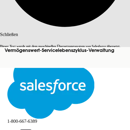
Suche
Schließen
Dieser Text wurde mit dem maschinellen Übersetzungssystem von Salesforce übersetzt.
Vermögenswert-Servicelebenszyklus-Verwaltung
Zu Englisch wechseln
Nicht jetzt
Weitere Details finden Sie
hier
.
Schließen
Schließen
1-800-667-6389