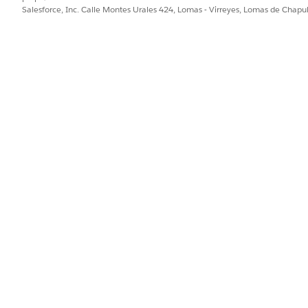
encia complementaria Hojas de horas Agentforce, que debe aprovisio
Salesforce, Inc. Calle Montes Urales 424, Lomas - Virreyes, Lomas de Chap
ón de costos de mano de obra
PROBLEMA?
ejorar!