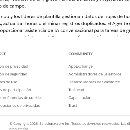
io de campo.
ampo y los líderes de plantilla gestionan datos de hojas de 
, actualizar horas o eliminar registros duplicados. El Agent
oporcionar asistencia de IA conversacional para tareas de 
gar por múltiples pantallas para realizar cambios sencillos.
quiere la licencia complementaria Hojas de horas Agentforce
RCE
COMMUNITY
entas de Salesforce para activar el complemento antes de co
uede activar a través de la página Hojas de horas avanzadas 
ón de privacidad
AppExchange
onfiguración.
ón de seguridad
Administradores de Salesforce
ones de hojas de horas
nes de uso
Desarrolladores de Salesforce
ya admite la creación y eliminación de registros de hojas de horas
es de participación
Trailhead
de horas existentes, incluyendo la modificación de horas de inicio, 
arios también pueden eliminar registros de hojas de horas que se c
 preferencias de cookies
Capacitación
es de lenguaje natural al agente, que valida los cambios en reglas d
 opciones de privacidad
Trust
 para hojas de horas
jas de horas, navegue a la página Hojas de horas avanzadas y Confi
© Copyright 2026, Salesforce.com Inc. Todos los derechos reservados. Las d
n. El conmutador Activar IA y Agentforce para hojas de horas activ
propietarios.