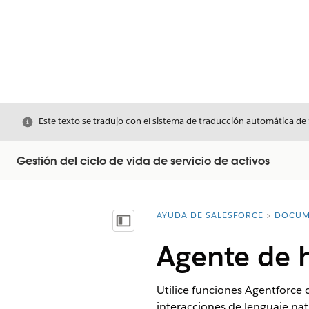
Cerrar
Este texto se tradujo con el sistema de traducción automática de
Gestión del ciclo de vida de servicio de activos
AYUDA DE SALESFORCE
DOCUM
Usted está aquí:
Mostrar índice de materias
Agente de h
Utilice funciones Agentforce c
interacciones de lenguaje nat