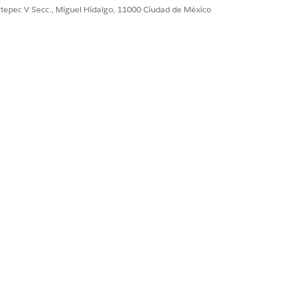
narse por separado de la licencia base
ultepec V Secc., Miguel Hidalgo, 11000 Ciudad de México
Sí
No