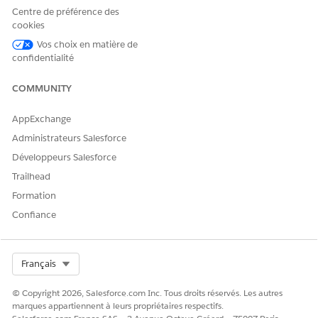
et la suppression d'enregistrements Feuille de temps. Nous
Centre de préférence des
avons ajouté la possibilité de modifier les enregistrements
cookies
de feuille de temps existants, notamment les heures de
Vos choix en matière de
début, les heures de fin, les objets et les ordres
confidentialité
d'exécution associés. Les utilisateurs peuvent également
supprimer les enregistrements de feuille de temps créés
COMMUNITY
par erreur. Ces opérations sont effectuées via des requêtes
en langage naturel à l'agent, qui valide les modifications
AppExchange
par rapport aux règles métiers avant de les appliquer.
Administrateurs Salesforce
Activation de l'IA et Agentforce pour les feuilles de temps
Développeurs Salesforce
Pour activer l'agent Feuilles de temps, accédez à la page
Trailhead
Feuilles de temps avancées et paramètres d'optimisation
Formation
des coûts de main-d'œuvre dans Configuration. Le
commutateur Activer l'IA et Agentforce pour feuilles de
Confiance
temps active les capacités de l'IA conversationnelle. Cette
fonctionnalité nécessite la licence complémentaire
Timesheets Agentforce, qui doit être provisionnée
Select Org
Français
séparément de la licence de base Timesheets and Labor
Cost Optimization
© Copyright 2026, Salesforce.com Inc. Tous droits réservés. Les autres
marques appartiennent à leurs propriétaires respectifs.