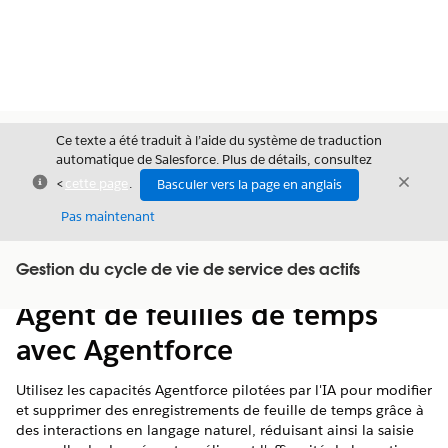
Ce texte a été traduit à l’aide du système de traduction
automatique de Salesforce. Plus de détails, consultez
Fermer
Ferme
<
cette page
.
Basculer vers la page en anglais
Fermer
Pas maintenant
Table des
Gestion du cycle de vie de service des actifs
Afficher la table des matières
matières
Agent de feuilles de temps
avec Agentforce
Utilisez les capacités Agentforce pilotées par l'IA pour modifier
et supprimer des enregistrements de feuille de temps grâce à
des interactions en langage naturel, réduisant ainsi la saisie