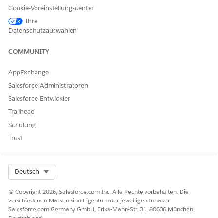
Cookie-Voreinstellungscenter
heute und das Enddatum nach heute liegt.
Vorheriger Gehaltszyklus
: Zeigen Sie Daten für den
Ihre
Zahlungszeitraum an, in dem das Enddatum vor heute lag.
Datenschutzauswahlen
Überprüfen Sie die aggregierten Gesamtwerte auf der
COMMUNITY
Zusammenfassungskarte.
AppExchange
Salesforce-Administratoren
Salesforce-Entwickler
Die mobile Anwendung verwendet den Begriff
HINWEIS
Trailhead
Zahlungszyklus
, während die Browsererfahrung dies als
Schulung
Zahlungszeitraum
bezeichnet.
Trust
Select Org
Deutsch
KONNTEN SIE IHR PROBLEM MITHILFE DIESES ARTIKELS LÖSEN?
© Copyright 2026, Salesforce.com Inc. Alle Rechte vorbehalten. Die
Geben Sie uns Feedback, damit wir uns verbessern können.
verschiedenen Marken sind Eigentum der jeweiligen Inhaber.
Salesforce.com Germany GmbH, Erika-Mann-Str. 31, 80636 München,
Ja
Nein
Deutschland