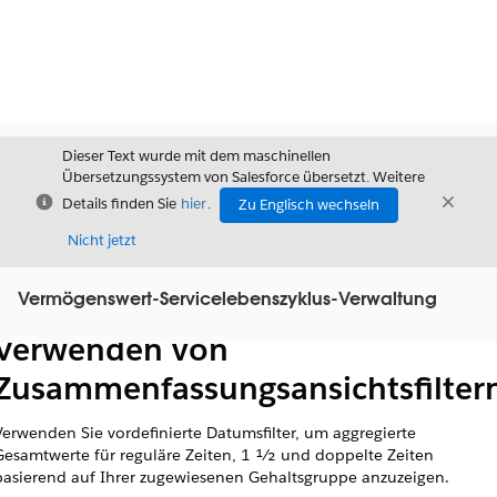
Dieser Text wurde mit dem maschinellen
Übersetzungssystem von Salesforce übersetzt. Weitere
Schließen
Schli
Details finden Sie
hier
.
Zu Englisch wechseln
Schließ
Nicht jetzt
Vermögenswert-Servicelebenszyklus-Verwaltung
Inhalt
Inhalt anzeigen
Verwenden von
Zusammenfassungsansichtsfilter
Verwenden Sie vordefinierte Datumsfilter, um aggregierte
Gesamtwerte für reguläre Zeiten, 1 1⁄2 und doppelte Zeiten
basierend auf Ihrer zugewiesenen Gehaltsgruppe anzuzeigen.