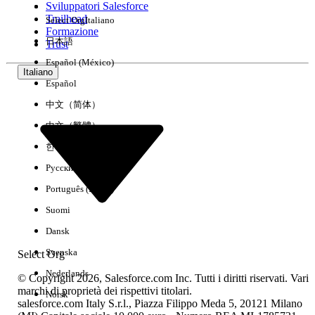
Sviluppatori Salesforce
Trailhead
Select Org
Italiano
Esperienza
Formazione
日本語
Trust
Español (México)
Italiano
Español
Cancella tutto
Chiudi
中文（简体）
中文（繁體）
한국어
Русский
Português (Brasil)
Suomi
Dansk
Svenska
Select Org
Nederlands
© Copyright 2026, Salesforce.com Inc. Tutti i diritti riservati. Vari
marchi di proprietà dei rispettivi titolari.
Norsk
salesforce.com Italy S.r.l., Piazza Filippo Meda 5, 20121 Milano
Nessun risultato