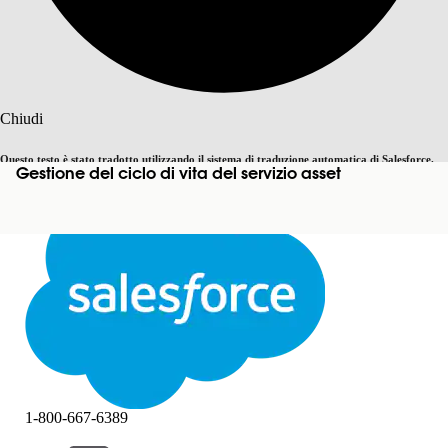
Cerca
Chiudi
Questo testo è stato tradotto utilizzando il sistema di traduzione automatica di Salesforce.
Gestione del ciclo di vita del servizio asset
Passa all'inglese
Non ora
Ulteriori dettagli sono disponibili
qui
.
Chiudi
Chiudi
1-800-667-6389