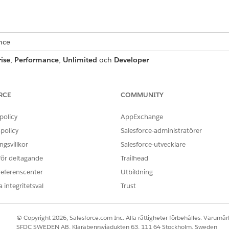
ence
ise
,
Performance
,
Unlimited
och
Developer
KRÄVS FÖR ATT
RCE
COMMUNITY
Tidrapportobjekt för mobila
policy
AppExchange
ningsvyn
.
policy
Salesforce-administratörer
intervall.
rade filtren:
gsvillkor
Salesforce-utvecklare
ör tidrapporter där start- och slutdatum infaller inom den innevara
 för deltagande
Trailhead
ör tidrapporter där datumen strikt faller inom föregående vecka.
referenscenter
Utbildning
ata för den löneperiod där startdatumet är på eller före idag och slu
 integritetsval
Trust
data för den löneperiod där slutdatumet inträffade innan idag.
lerna på sammanfattningskortet.
© Copyright 2026, Salesforce.com Inc. Alla rättigheter förbehålles. Varumärk
SFDC SWEDEN AB, Klarabergsviadukten 63, 111 64 Stockholm, Sweden