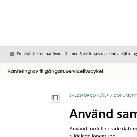
Stäng
Den här texten har översatts med Salesforces maskinöversättnin
Hantering av tillgångars servicelivscykel
SALESFORCE-HJÄLP
DOKUMEN
Du är här:
Visa innehållsförteckning
Använd sam
Använd fördefinierade datumfi
tilldelade lönegrupp.