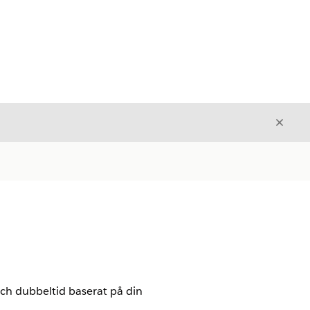
Stäng
Stäng
och dubbeltid baserat på din