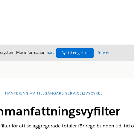
gssystem. Mer information
här
.
Byt till engelska
Inte nu
T
HANTERING AV TILLGÅNGARS SERVICELIVSCYKEL
manfattningsvyfilter
lter för att se aggregerade totaler för regelbunden tid, tid 