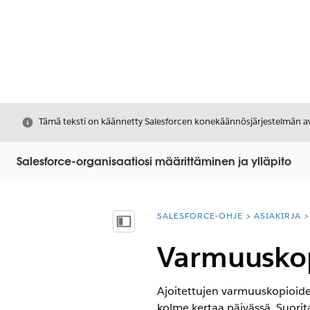
Sulje
Tämä teksti on käännetty Salesforcen konekäännösjärjestelmän avu
Salesforce-organisaatiosi määrittäminen ja ylläpito
SALESFORCE-OHJE
ASIAKIRJA
Olet tässä:
Näytä sisällysluettelo
Varmuuskop
Ajoitettujen varmuuskopioiden
kolme kertaa päivässä. Suorit