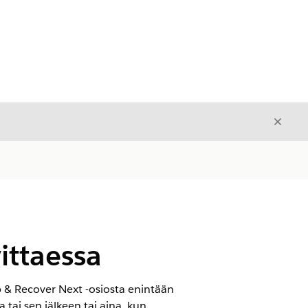
Sulje
Sulje
ittaessa
p & Recover Next -osiosta enintään
tai sen jälkeen tai aina, kun