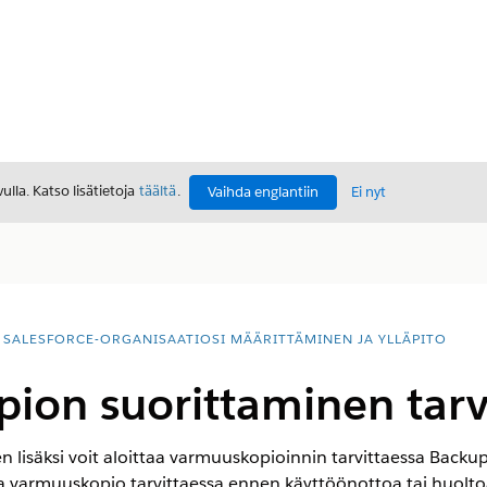
lla. Katso lisätietoja
täältä
.
Vaihda englantiin
Ei nyt
SALESFORCE-ORGANISAATIOSI MÄÄRITTÄMINEN JA YLLÄPITO
ion suorittaminen tarv
 lisäksi voit aloittaa varmuuskopioinnin tarvittaessa Backu
a varmuuskopio tarvittaessa ennen käyttöönottoa tai huoltoa 