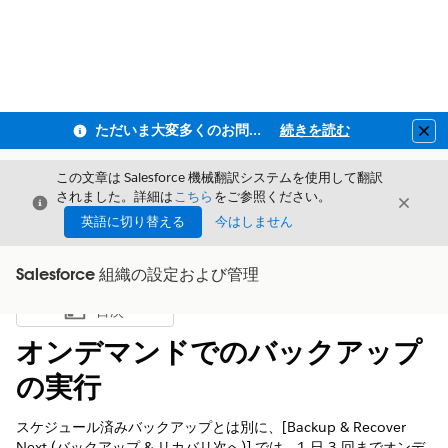
ただいま大変多くのお問い合わせをいただいており、ご連絡までにお時間を頂戴しております
続きを読む
Clo
この文章は Salesforce 機械翻訳システムを使用して翻訳
されました。詳細は
こちら
をご参照ください。
閉じる
閉じ
閉じる
英語に切り替える
今はしません
Salesforce 組織の設定および管理
目次
目次を表示
オンデマンドでのバックアップ
の実行
スケジュール済みバックアップとは別に、[Backup & Recover
Next (バックアップ & リカバリ次へ)] では、1 日 3 回までオンデ