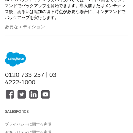
マンドでバックアップを開始できます。導入前またはメンテナン
ス後、あるいは追加の復旧時点が必要な場合に、オンデマンドで
バックアップを実行します。
必要なエディション
使用可能なインターフェース: Lightning Experience
使用可能なエディション: Backup & Recover Data および
Backup & Recover Files アドオンライセンスが付属する
Professional
Edition、
Enterprise
Edition、
Performance
Edition、および
Unlimited
Edition
0120-733-257 | 03-
4222-1000
必要なユーザー権限
オン デマンドでバックアップ
バックアップの実行
を実行する
SALESFORCE
[
バックアップ]
タブをクリックします。
右上隅にある [
Back Up Now
(今すぐバックアップ)] をクリッ
クします。
プライバシーに関する声明
[
Back Up Now
(今すぐバックアップ)] をクリックします。
セキュリティに関する声明