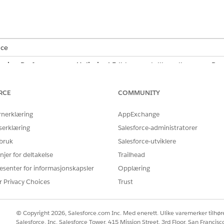
nce
prise
,
Performance
og
Unlimited
Edition med tilleggslisensene Ba
RCE
COMMUNITY
E
rnerklæring
AppExchange
Avbryt sikkerhetskopier
serklæring
Salesforce-administratorer
er
.
 bruk
Salesforce-utviklere
de sikkerhetskopi, og deretter
Avbryt sikkerhetskopiering
.
njer for deltakelse
Trailhead
 av sikkerhetskopien.
iering
.
esenter for informasjonskapsler
Opplæring
r Privacy Choices
Trust
Å LØSE PROBLEMET DITT?
© Copyright 2026, Salesforce.com Inc. Med enerett. Ulike varemerker tilhøre
rbedre!
Salesforce, Inc. Salesforce Tower, 415 Mission Street, 3rd Floor, San Francis