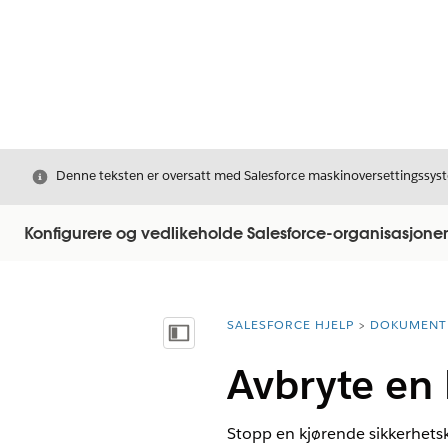
Avslutt
Denne teksten er oversatt med Salesforce maskinoversettingssyste
Konfigurere og vedlikeholde Salesforce-organisasjone
SALESFORCE HJELP
DOKUMENT
Du er her:
Vis innholdsfortegnelse
Avbryte en 
Stopp en kjørende sikkerhetsko