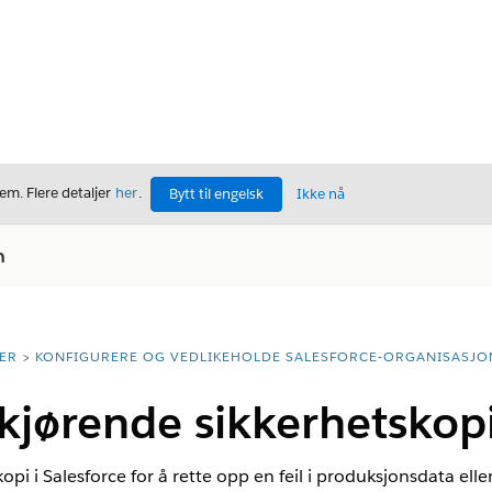
m. Flere detaljer
her
.
Bytt til engelsk
Ikke nå
n
ER
KONFIGURERE OG VEDLIKEHOLDE SALESFORCE-ORGANISASJO
kjørende sikkerhetskop
pi i Salesforce for å rette opp en feil i produksjonsdata elle