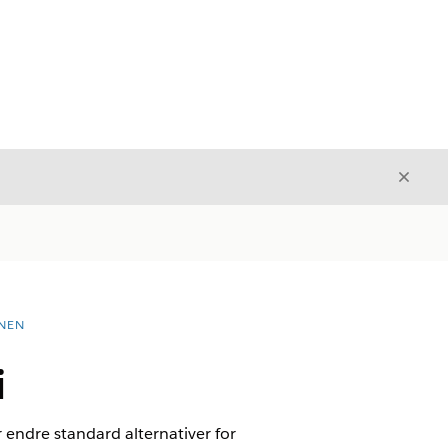
Avslut
Avslutt
NEN
i
r endre standard alternativer for