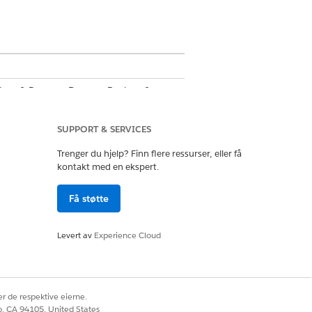
ckup & Recover Data og Backup &
SUPPORT & SERVICES
Trenger du hjelp? Finn flere ressurser, eller få
kontakt med en ekspert.
Få støtte
Levert av
Experience Cloud
r de respektive eierne.
Ja
Nei
co, CA 94105, United States