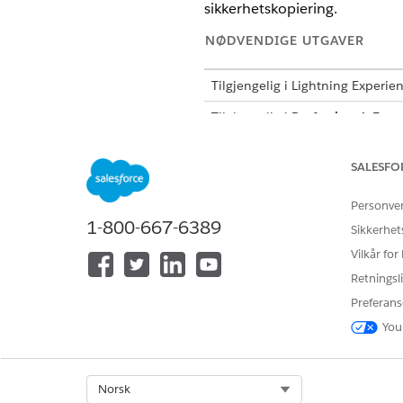
sikkerhetskopiering.
NØDVENDIGE UTGAVER
Tilgjengelig i Lightning Experie
Tilgjengelig i
Professional
,
Enter
Recover Files
SALESFO
NØDVENDIG BRUKERTILLATELS
Personve
For å avbryte en sikkerhetskopi:
1-800-667-6389
Sikkerhet
Klikk på fanen
Sikkerhetskopi
Vilkår for
Klikk på
i raden for kjøren
Retningsli
Velg en årsak til kansellering
Klikk på
Avbryt sikkerhetskop
Preferans
You
HJALP DENNE ARTIKKELEN MED 
Select Org
Norsk
La oss få vite det slik at vi kan fo